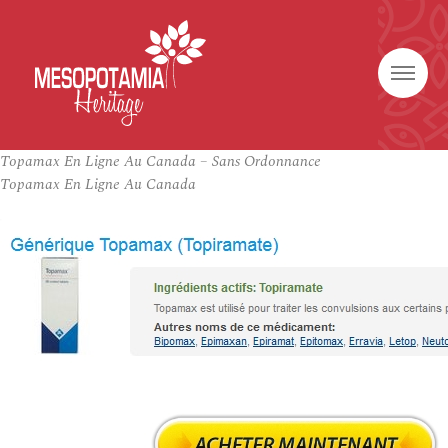
Topamax En Ligne Au Canada – Sans Ordonnance
Topamax En Ligne Au Canada