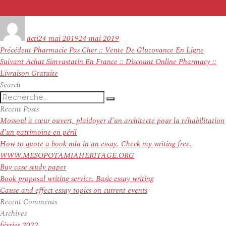
Auteur
Publié
le
acti
24 mai 2019
24 mai 2019
Navigation
Article
Précédent
Pharmacie Pas Cher :: Vente De Glucovance En Ligne
de
Article
précédent :
Suivant
Achat Simvastatin En France :: Discount Online Pharmacy ::
l’article
suivant :
Livraison Gratuite
Search
Recherche
Recherche
pour
Recent Posts
:
Mossoul à cœur ouvert, plaidoyer d’un architecte pour la réhabilitation
d’un patrimoine en péril
How to quote a book mla in an essay. Check my writing free.
WWW.MESOPOTAMIAHERITAGE.ORG
Buy case study paper
Book proposal writing service. Basic essay writing
Cause and effect essay topics on current events
Recent Comments
Archives
février 2022