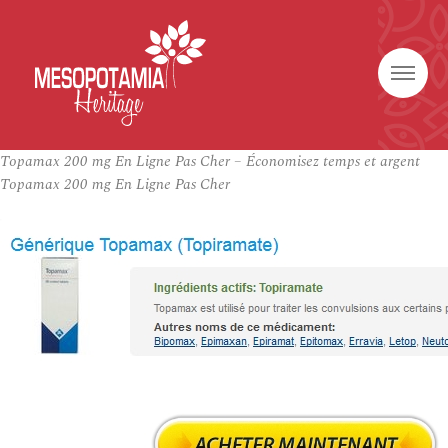
Topamax 200 mg En Ligne Pas Cher – Économisez temps et argent
Topamax 200 mg En Ligne Pas Cher