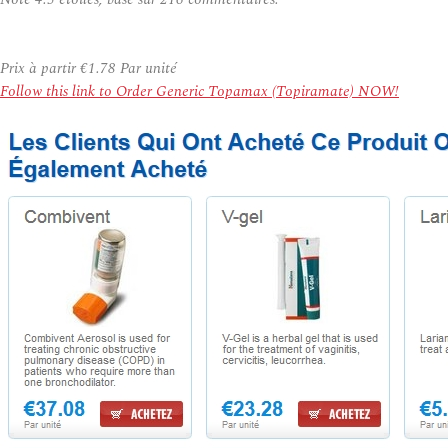
Prix à partir
€1.78
Par unité
Follow this link to Order Generic Topamax (Topiramate) NOW!