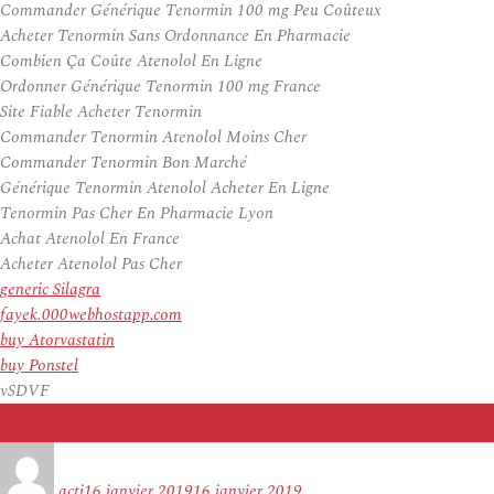
Commander Générique Tenormin 100 mg Peu Coûteux
Acheter Tenormin Sans Ordonnance En Pharmacie
Combien Ça Coûte Atenolol En Ligne
Ordonner Générique Tenormin 100 mg France
Site Fiable Acheter Tenormin
Commander Tenormin Atenolol Moins Cher
Commander Tenormin Bon Marché
Générique Tenormin Atenolol Acheter En Ligne
Tenormin Pas Cher En Pharmacie Lyon
Achat Atenolol En France
Acheter Atenolol Pas Cher
generic Silagra
fayek.000webhostapp.com
buy Atorvastatin
buy Ponstel
vSDVF
Auteur
Publié
le
acti
16 janvier 2019
16 janvier 2019