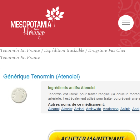
Tenormin En France / Expédition trackable / Drugstore Pas Cher
Tenormin En France