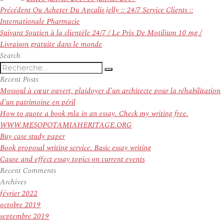
Navigation
Article
Précédent
Ou Acheter Du Apcalis jelly :: 24/7 Service Clients ::
de
précédent :
Internationale Pharmacie
l’article
Article
Suivant
Soutien à la clientèle 24/7 / Le Prix De Motilium 10 mg /
suivant :
Livraison gratuite dans le monde
Search
Recherche
Recherche
pour
Recent Posts
:
Mossoul à cœur ouvert, plaidoyer d’un architecte pour la réhabilitation
d’un patrimoine en péril
How to quote a book mla in an essay. Check my writing free.
WWW.MESOPOTAMIAHERITAGE.ORG
Buy case study paper
Book proposal writing service. Basic essay writing
Cause and effect essay topics on current events
Recent Comments
Archives
février 2022
octobre 2019
septembre 2019