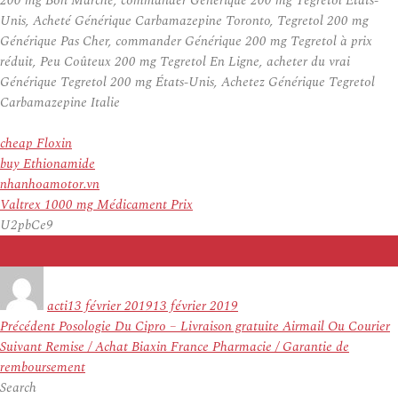
200 mg Bon Marché, commander Générique 200 mg Tegretol États-
Unis, Acheté Générique Carbamazepine Toronto, Tegretol 200 mg
Générique Pas Cher, commander Générique 200 mg Tegretol à prix
réduit, Peu Coûteux 200 mg Tegretol En Ligne, acheter du vrai
Générique Tegretol 200 mg États-Unis, Achetez Générique Tegretol
Carbamazepine Italie
cheap Floxin
buy Ethionamide
nhanhoamotor.vn
Valtrex 1000 mg Médicament Prix
U2pbCe9
Auteur
Publié
le
acti
13 février 2019
13 février 2019
Navigation
Article
Précédent
Posologie Du Cipro – Livraison gratuite Airmail Ou Courier
de
Article
précédent :
Suivant
Remise / Achat Biaxin France Pharmacie / Garantie de
l’article
suivant :
remboursement
Search