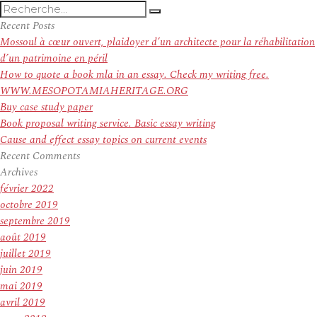
Recherche
Recherche
pour
Recent Posts
:
Mossoul à cœur ouvert, plaidoyer d’un architecte pour la réhabilitation
d’un patrimoine en péril
How to quote a book mla in an essay. Check my writing free.
WWW.MESOPOTAMIAHERITAGE.ORG
Buy case study paper
Book proposal writing service. Basic essay writing
Cause and effect essay topics on current events
Recent Comments
Archives
février 2022
octobre 2019
septembre 2019
août 2019
juillet 2019
juin 2019
mai 2019
avril 2019