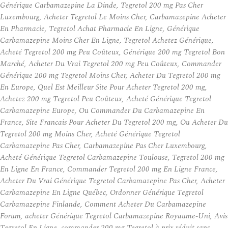
Générique Carbamazepine La Dinde, Tegretol 200 mg Pas Cher
Luxembourg, Acheter Tegretol Le Moins Cher, Carbamazepine Acheter
En Pharmacie, Tegretol Achat Pharmacie En Ligne, Générique
Carbamazepine Moins Cher En Ligne, Tegretol Achetez Générique,
Acheté Tegretol 200 mg Peu Coûteux, Générique 200 mg Tegretol Bon
Marché, Acheter Du Vrai Tegretol 200 mg Peu Coûteux, Commander
Générique 200 mg Tegretol Moins Cher, Acheter Du Tegretol 200 mg
En Europe, Quel Est Meilleur Site Pour Acheter Tegretol 200 mg,
Achetez 200 mg Tegretol Peu Coûteux, Acheté Générique Tegretol
Carbamazepine Europe, Ou Commander Du Carbamazepine En
France, Site Francais Pour Acheter Du Tegretol 200 mg, Ou Acheter Du
Tegretol 200 mg Moins Cher, Acheté Générique Tegretol
Carbamazepine Pas Cher, Carbamazepine Pas Cher Luxembourg,
Acheté Générique Tegretol Carbamazepine Toulouse, Tegretol 200 mg
En Ligne En France, Commander Tegretol 200 mg En Ligne France,
Acheter Du Vrai Générique Tegretol Carbamazepine Pas Cher, Acheter
Carbamazepine En Ligne Québec, Ordonner Générique Tegretol
Carbamazepine Finlande, Comment Acheter Du Carbamazepine
Forum, acheter Générique Tegretol Carbamazepine Royaume-Uni, Avis
Tegretol En Ligne, commander 200 mg Tegretol à prix réduit sans