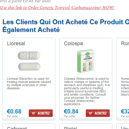
Prix à partir
€0.48
Par unité
Use this link to Order Generic Tegretol (Carbamazepine) NOW!