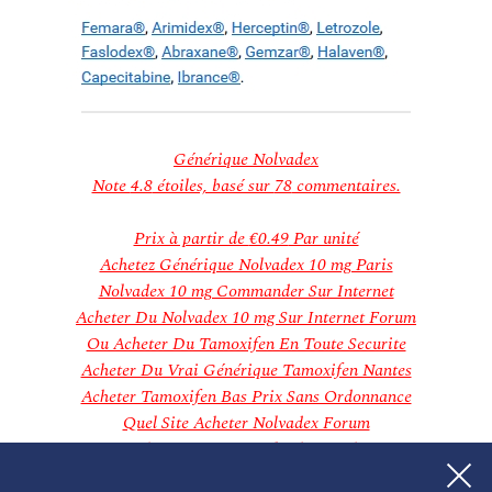
décembre 2018
novembre 2018
Categories
Aucune catégorie
Meta
Connexion
Flux des publications
Générique Nolvadex
Flux des commentaires
Note
4.8
étoiles, basé sur
78
commentaires.
Site de WordPress-FR
Prix à partir de
€0.49
Par unité
Achetez Générique Nolvadex 10 mg Paris
Nolvadex 10 mg Commander Sur Internet
Acheter Du Nolvadex 10 mg Sur Internet Forum
Ou Acheter Du Tamoxifen En Toute Securite
Acheter Du Vrai Générique Tamoxifen Nantes
Acheter Tamoxifen Bas Prix Sans Ordonnance
Quel Site Acheter Nolvadex Forum
Achat Générique Nolvadex Suède
Acheter Nolvadex 10 mg Paypal