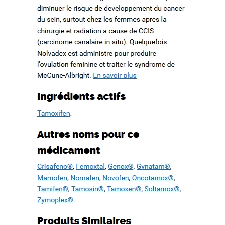
d’un patrimoine en péril
How to quote a book mla in an essay. Check my writing free.
WWW.MESOPOTAMIAHERITAGE.ORG
Buy case study paper
Book proposal writing service. Basic essay writing
Cause and effect essay topics on current events
Recent Comments
Archives
février 2022
octobre 2019
septembre 2019
août 2019
juillet 2019
juin 2019
mai 2019
avril 2019
mars 2019
février 2019
janvier 2019