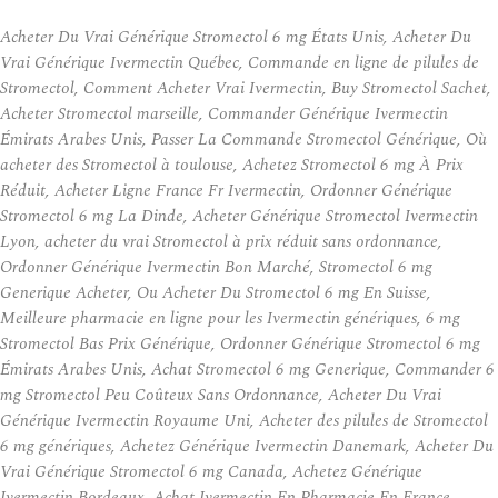
Acheter Du Vrai Générique Stromectol 6 mg États Unis, Acheter Du
Vrai Générique Ivermectin Québec, Commande en ligne de pilules de
Stromectol, Comment Acheter Vrai Ivermectin, Buy Stromectol Sachet,
Acheter Stromectol marseille, Commander Générique Ivermectin
Émirats Arabes Unis, Passer La Commande Stromectol Générique, Où
acheter des Stromectol à toulouse, Achetez Stromectol 6 mg À Prix
Réduit, Acheter Ligne France Fr Ivermectin, Ordonner Générique
Stromectol 6 mg La Dinde, Acheter Générique Stromectol Ivermectin
Lyon, acheter du vrai Stromectol à prix réduit sans ordonnance,
Ordonner Générique Ivermectin Bon Marché, Stromectol 6 mg
Generique Acheter, Ou Acheter Du Stromectol 6 mg En Suisse,
Meilleure pharmacie en ligne pour les Ivermectin génériques, 6 mg
Stromectol Bas Prix Générique, Ordonner Générique Stromectol 6 mg
Émirats Arabes Unis, Achat Stromectol 6 mg Generique, Commander 6
mg Stromectol Peu Coûteux Sans Ordonnance, Acheter Du Vrai
Générique Ivermectin Royaume Uni, Acheter des pilules de Stromectol
6 mg génériques, Achetez Générique Ivermectin Danemark, Acheter Du
Vrai Générique Stromectol 6 mg Canada, Achetez Générique
Ivermectin Bordeaux, Achat Ivermectin En Pharmacie En France,