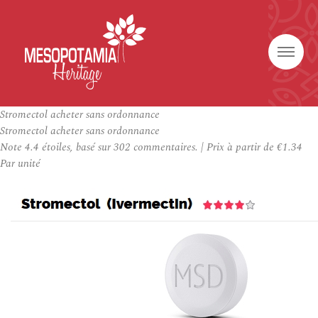
Stromectol acheter sans ordonnance
Stromectol acheter sans ordonnance
Note
4.4
étoiles, basé sur
302
commentaires.
|
Prix à partir de
€1.34
Par unité