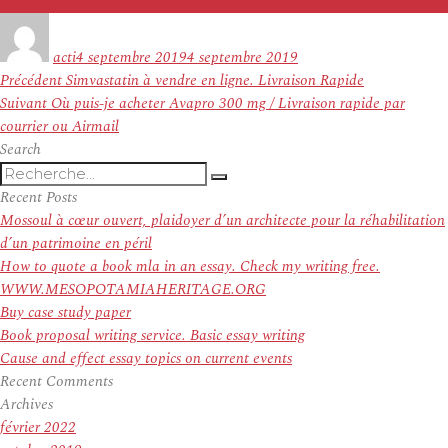
Auteur
Publié
le
acti
4 septembre 2019
4 septembre 2019
Navigation
Article
Précédent
Simvastatin à vendre en ligne. Livraison Rapide
de
Article
précédent :
Suivant
Où puis-je acheter Avapro 300 mg / Livraison rapide par
l’article
suivant :
courrier ou Airmail
Search
Recherche
Recherche
pour
Recent Posts
:
Mossoul à cœur ouvert, plaidoyer d’un architecte pour la réhabilitation
d’un patrimoine en péril
How to quote a book mla in an essay. Check my writing free.
WWW.MESOPOTAMIAHERITAGE.ORG
Buy case study paper
Book proposal writing service. Basic essay writing
Cause and effect essay topics on current events
Recent Comments
Archives
février 2022