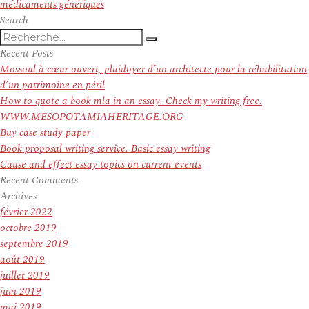
suivant :
médicaments génériques
Search
Recherche
Recherche
pour
Recent Posts
:
Mossoul à cœur ouvert, plaidoyer d’un architecte pour la réhabilitation
d’un patrimoine en péril
How to quote a book mla in an essay. Check my writing free.
WWW.MESOPOTAMIAHERITAGE.ORG
Buy case study paper
Book proposal writing service. Basic essay writing
Cause and effect essay topics on current events
Recent Comments
Archives
février 2022
octobre 2019
septembre 2019
août 2019
juillet 2019
juin 2019
mai 2019