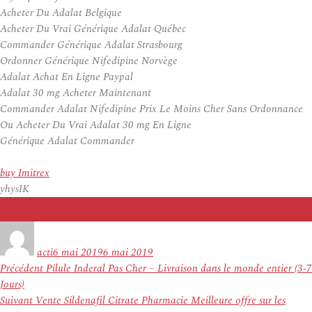
Acheter Du Adalat Belgique
Acheter Du Vrai Générique Adalat Québec
Commander Générique Adalat Strasbourg
Ordonner Générique Nifedipine Norvège
Adalat Achat En Ligne Paypal
Adalat 30 mg Acheter Maintenant
Commander Adalat Nifedipine Prix Le Moins Cher Sans Ordonnance
Ou Acheter Du Vrai Adalat 30 mg En Ligne
Générique Adalat Commander
buy Imitrex
yhysIK
Auteur
Publié
le
acti
6 mai 2019
6 mai 2019
Navigation
Article
Précédent
Pilule Inderal Pas Cher – Livraison dans le monde entier (3-7
de
précédent :
Jours)
l’article
Article
Suivant
Vente Sildenafil Citrate Pharmacie Meilleure offre sur les