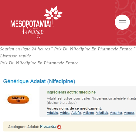
Soutien en ligne 24 heures * Prix Du Nifedipine En Pharmacie France *
Livraison rapide
Prix Du Nifedipine En Pharmacie France