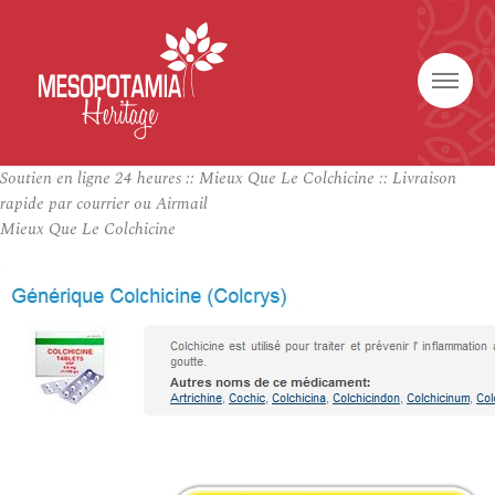
Soutien en ligne 24 heures :: Mieux Que Le Colchicine :: Livraison
rapide par courrier ou Airmail
Mieux Que Le Colchicine