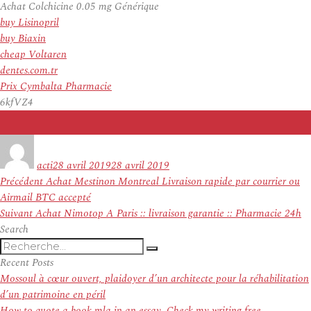
Achat Colchicine 0.05 mg Générique
buy Lisinopril
buy Biaxin
cheap Voltaren
dentes.com.tr
Prix Cymbalta Pharmacie
6kfVZ4
Auteur
Publié
le
acti
28 avril 2019
28 avril 2019
Navigation
Article
Précédent
Achat Mestinon Montreal Livraison rapide par courrier ou
de
précédent :
Airmail BTC accepté
l’article
Article
Suivant
Achat Nimotop A Paris :: livraison garantie :: Pharmacie 24h
suivant :
Search
Recherche
Recherche
pour
Recent Posts
:
Mossoul à cœur ouvert, plaidoyer d’un architecte pour la réhabilitation
d’un patrimoine en péril
How to quote a book mla in an essay. Check my writing free.