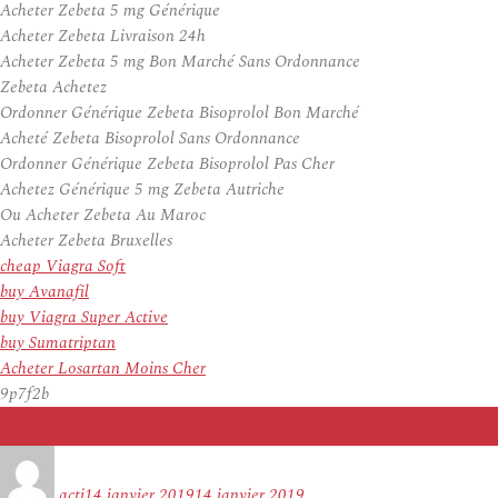
Acheter Zebeta 5 mg Générique
Acheter Zebeta Livraison 24h
Acheter Zebeta 5 mg Bon Marché Sans Ordonnance
Zebeta Achetez
Ordonner Générique Zebeta Bisoprolol Bon Marché
Acheté Zebeta Bisoprolol Sans Ordonnance
Ordonner Générique Zebeta Bisoprolol Pas Cher
Achetez Générique 5 mg Zebeta Autriche
Ou Acheter Zebeta Au Maroc
Acheter Zebeta Bruxelles
cheap Viagra Soft
buy Avanafil
buy Viagra Super Active
buy Sumatriptan
Acheter Losartan Moins Cher
9p7f2b
Auteur
Publié
le
acti
14 janvier 2019
14 janvier 2019