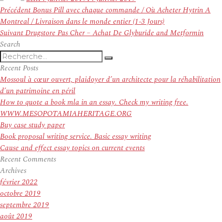
Navigation
Article
Précédent
Bonus Pill avec chaque commande / Où Acheter Hytrin A
de
précédent :
Montreal / Livraison dans le monde entier (1-3 Jours)
l’article
Article
Suivant
Drugstore Pas Cher – Achat De Glyburide and Metformin
suivant :
Search
Recherche
Recherche
pour
Recent Posts
:
Mossoul à cœur ouvert, plaidoyer d’un architecte pour la réhabilitation
d’un patrimoine en péril
How to quote a book mla in an essay. Check my writing free.
WWW.MESOPOTAMIAHERITAGE.ORG
Buy case study paper
Book proposal writing service. Basic essay writing
Cause and effect essay topics on current events
Recent Comments
Archives
février 2022
octobre 2019
septembre 2019
août 2019