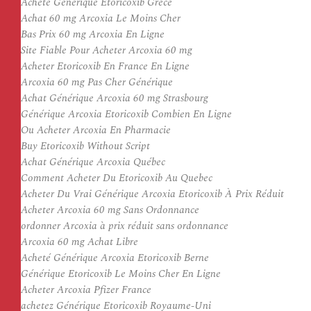
Acheté Générique Etoricoxib Grèce
Achat 60 mg Arcoxia Le Moins Cher
Bas Prix 60 mg Arcoxia En Ligne
Site Fiable Pour Acheter Arcoxia 60 mg
Acheter Etoricoxib En France En Ligne
Arcoxia 60 mg Pas Cher Générique
Achat Générique Arcoxia 60 mg Strasbourg
Générique Arcoxia Etoricoxib Combien En Ligne
Ou Acheter Arcoxia En Pharmacie
Buy Etoricoxib Without Script
Achat Générique Arcoxia Québec
Comment Acheter Du Etoricoxib Au Quebec
Acheter Du Vrai Générique Arcoxia Etoricoxib À Prix Réduit
Acheter Arcoxia 60 mg Sans Ordonnance
ordonner Arcoxia à prix réduit sans ordonnance
Arcoxia 60 mg Achat Libre
Acheté Générique Arcoxia Etoricoxib Berne
Générique Etoricoxib Le Moins Cher En Ligne
Acheter Arcoxia Pfizer France
achetez Générique Etoricoxib Royaume-Uni