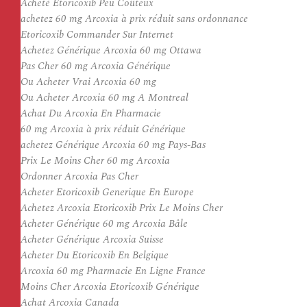
Acheté Etoricoxib Peu Coûteux
achetez 60 mg Arcoxia à prix réduit sans ordonnance
Etoricoxib Commander Sur Internet
Achetez Générique Arcoxia 60 mg Ottawa
Pas Cher 60 mg Arcoxia Générique
Ou Acheter Vrai Arcoxia 60 mg
Ou Acheter Arcoxia 60 mg A Montreal
Achat Du Arcoxia En Pharmacie
60 mg Arcoxia à prix réduit Générique
achetez Générique Arcoxia 60 mg Pays-Bas
Prix Le Moins Cher 60 mg Arcoxia
Ordonner Arcoxia Pas Cher
Acheter Etoricoxib Generique En Europe
Achetez Arcoxia Etoricoxib Prix Le Moins Cher
Acheter Générique 60 mg Arcoxia Bâle
Acheter Générique Arcoxia Suisse
Acheter Du Etoricoxib En Belgique
Arcoxia 60 mg Pharmacie En Ligne France
Moins Cher Arcoxia Etoricoxib Générique
Achat Arcoxia Canada