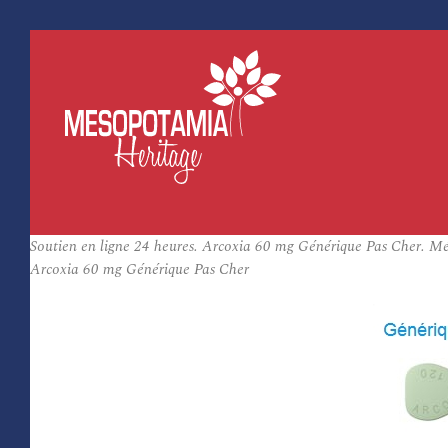
Soutien en ligne 24 heures. Arcoxia 60 mg Générique Pas Cher. 
Arcoxia 60 mg Générique Pas Cher