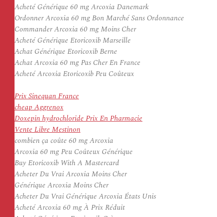
Acheté Générique 60 mg Arcoxia Danemark
Ordonner Arcoxia 60 mg Bon Marché Sans Ordonnance
Commander Arcoxia 60 mg Moins Cher
Acheté Générique Etoricoxib Marseille
Achat Générique Etoricoxib Berne
Achat Arcoxia 60 mg Pas Cher En France
Acheté Arcoxia Etoricoxib Peu Coûteux
Prix Sinequan France
cheap Aggrenox
Doxepin hydrochloride Prix En Pharmacie
Vente Libre Mestinon
combien ça coûte 60 mg Arcoxia
Arcoxia 60 mg Peu Coûteux Générique
Buy Etoricoxib With A Mastercard
Acheter Du Vrai Arcoxia Moins Cher
Générique Arcoxia Moins Cher
Acheter Du Vrai Générique Arcoxia États Unis
Acheté Arcoxia 60 mg À Prix Réduit