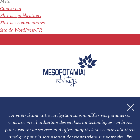
Meta
Connexion
Flux des publications
Flux des commentaires
Site de WordPress-FR
En poursuivant votre navigation sans modifier vos paramètres,
vous acceptez l'utilisation des cookies ou technologies similaires
L'association
NOS PARTENAIRES
pour disposer de services et d'offres adaptés à vos centres d'intérêts
ainsi que pour la sécurisation des transactions sur notre site.
En
Le conseil scientifique et nos experts
Les auteurs