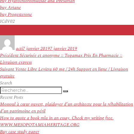
buy Hydrochlorothiazide and Irbesartan
buy Artane
buy Progesterone
ICdV02
Auteur
Publié
le
acti
7 janvier 2019
7 janvier 2019
Navigation
Article
Précédent
Sécurisée et anonyme :: Topamax Prix En Pharmacie ::
de
précédent :
Livraison express
l’article
Article
Suivant
Vente Libre Levitra 60 mg / 24h Support en ligne / Livraison
suivant :
gratuite
Search
Recherche
Recherche
pour
Recent Posts
:
Mossoul à cœur ouvert, plaidoyer d’un architecte pour la réhabilitation
d’un patrimoine en péril
How to quote a book mla in an essay. Check my writing free.
WWW.MESOPOTAMIAHERITAGE.ORG
Buy case study paper