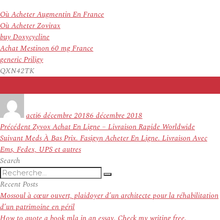
Où Acheter Augmentin En France
Où Acheter Zovirax
buy Doxycycline
Achat Mestinon 60 mg France
generic Priligy
QXN42TK
Auteur
Publié
le
acti
6 décembre 2018
6 décembre 2018
Navigation
Article
Précédent
Zyvox Achat En Ligne – Livraison Rapide Worldwide
de
Article
précédent :
Suivant
Meds À Bas Prix. Fasigyn Acheter En Ligne. Livraison Avec
l’article
suivant :
Ems, Fedex, UPS et autres
Search
Recherche
Recherche
pour
Recent Posts
:
Mossoul à cœur ouvert, plaidoyer d’un architecte pour la réhabilitation
d’un patrimoine en péril
How to quote a book mla in an essay. Check my writing free.