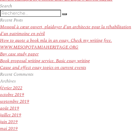
suivant :
Search
Recherche
Recherche
pour
Recent Posts
:
Mossoul à cœur ouvert, plaidoyer d’un architecte pour la réhabilitation
d’un patrimoine en péril
How to quote a book mla in an essay. Check my writing free.
WWW.MESOPOTAMIAHERITAGE.ORG
Buy case study paper
Book proposal writing service. Basic essay writing
Cause and effect essay topics on current events
Recent Comments
Archives
février 2022
octobre 2019
septembre 2019
août 2019
juillet 2019
juin 2019
mai 2019