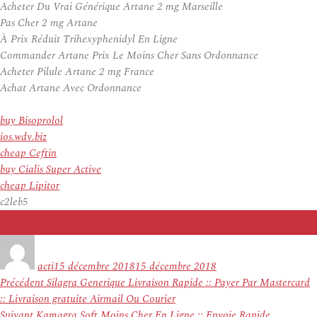
Acheter Du Vrai Générique Artane 2 mg Marseille
Pas Cher 2 mg Artane
À Prix Réduit Trihexyphenidyl En Ligne
Commander Artane Prix Le Moins Cher Sans Ordonnance
Acheter Pilule Artane 2 mg France
Achat Artane Avec Ordonnance
buy Bisoprolol
ios.wdv.biz
cheap Ceftin
buy Cialis Super Active
cheap Lipitor
c2leb5
Auteur
Publié
le
acti
15 décembre 2018
15 décembre 2018
Navigation
Article
Précédent
Silagra Generique Livraison Rapide :: Payer Par Mastercard
de
précédent :
:: Livraison gratuite Airmail Ou Courier
l’article
Article
Suivant
Kamagra Soft Moins Cher En Ligne :: Envoie Rapide