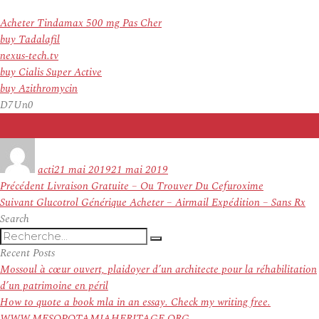
Acheter Tindamax 500 mg Pas Cher
buy Tadalafil
nexus-tech.tv
buy Cialis Super Active
buy Azithromycin
D7Un0
Auteur
Publié
le
acti
21 mai 2019
21 mai 2019
Navigation
Article
Précédent
Livraison Gratuite – Ou Trouver Du Cefuroxime
de
Article
précédent :
Suivant
Glucotrol Générique Acheter – Airmail Expédition – Sans Rx
l’article
suivant :
Search
Recherche
Recherche
pour
Recent Posts
:
Mossoul à cœur ouvert, plaidoyer d’un architecte pour la réhabilitation
d’un patrimoine en péril
How to quote a book mla in an essay. Check my writing free.
WWW.MESOPOTAMIAHERITAGE.ORG