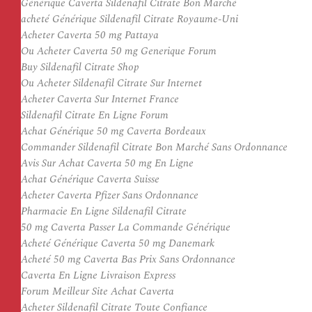
Générique Caverta Sildenafil Citrate Bon Marché
acheté Générique Sildenafil Citrate Royaume-Uni
Acheter Caverta 50 mg Pattaya
Ou Acheter Caverta 50 mg Generique Forum
Buy Sildenafil Citrate Shop
Ou Acheter Sildenafil Citrate Sur Internet
Acheter Caverta Sur Internet France
Sildenafil Citrate En Ligne Forum
Achat Générique 50 mg Caverta Bordeaux
Commander Sildenafil Citrate Bon Marché Sans Ordonnance
Avis Sur Achat Caverta 50 mg En Ligne
Achat Générique Caverta Suisse
Acheter Caverta Pfizer Sans Ordonnance
Pharmacie En Ligne Sildenafil Citrate
50 mg Caverta Passer La Commande Générique
Acheté Générique Caverta 50 mg Danemark
Acheté 50 mg Caverta Bas Prix Sans Ordonnance
Caverta En Ligne Livraison Express
Forum Meilleur Site Achat Caverta
Acheter Sildenafil Citrate Toute Confiance