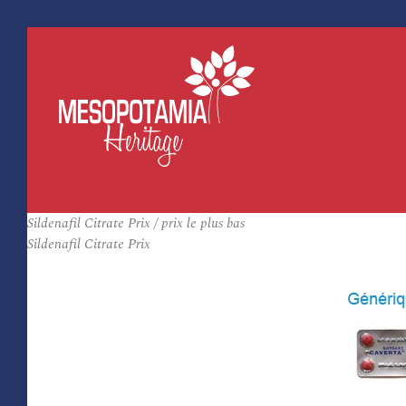
Sildenafil Citrate Prix / prix le plus bas
Sildenafil Citrate Prix