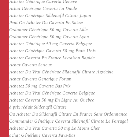
Achetez Générique Caverta Genève
Achat Générique Caverta La Dinde
Acheter Générique Sildenafil Citrate Japon
Peut On Acheter Du Caverta En Suisse
Ordonner Générique 50 mg Caverta Lille
Ordonner Générique 50 mg Caverta Lyon
Achetez Générique 50 mg Caverta Belgique
Acheter Générique Caverta 50 mg États Unis
Acheter Caverta En France Livraison Rapide
Achat Caverta Serieux
Acheter Du Vrai Générique Sildenafil Citrate Agréable
Achat Caverta Generique Forum
Achetez 50 mg Caverta Bas Prix
Acheter Du Vrai Générique Caverta Belgique
Acheter Caverta 50 mg En Ligne Au Quebec
à prix réduit Sildenafil Citrate
Ou Acheter Du Sildenafil Citrate En France Sans Ordonnance
Commander Générique Caverta Sildenafil Citrate Le Portugal
Acheter Du Vrai Caverta 50 mg Le Moins Cher
achat Générique Caverta Pays-Bas