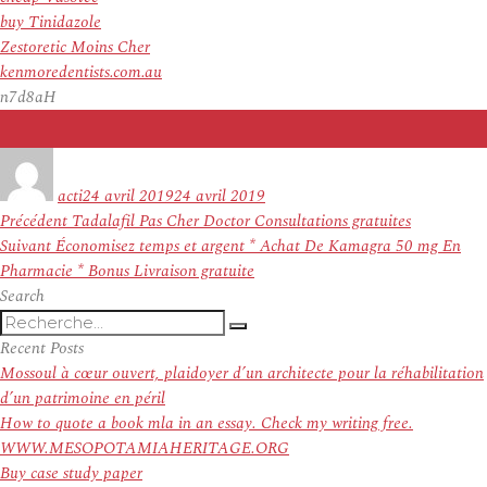
buy Tinidazole
Zestoretic Moins Cher
kenmoredentists.com.au
n7d8aH
Auteur
Publié
le
acti
24 avril 2019
24 avril 2019
Navigation
Article
Précédent
Tadalafil Pas Cher Doctor Consultations gratuites
de
Article
précédent :
Suivant
Économisez temps et argent * Achat De Kamagra 50 mg En
l’article
suivant :
Pharmacie * Bonus Livraison gratuite
Search
Recherche
Recherche
pour
Recent Posts
:
Mossoul à cœur ouvert, plaidoyer d’un architecte pour la réhabilitation
d’un patrimoine en péril
How to quote a book mla in an essay. Check my writing free.
WWW.MESOPOTAMIAHERITAGE.ORG
Buy case study paper