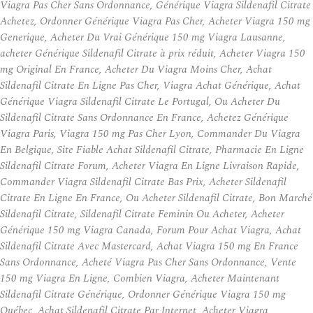
Viagra Pas Cher Sans Ordonnance, Générique Viagra Sildenafil Citrate
Achetez, Ordonner Générique Viagra Pas Cher, Acheter Viagra 150 mg
Generique, Acheter Du Vrai Générique 150 mg Viagra Lausanne,
acheter Générique Sildenafil Citrate à prix réduit, Acheter Viagra 150
mg Original En France, Acheter Du Viagra Moins Cher, Achat
Sildenafil Citrate En Ligne Pas Cher, Viagra Achat Générique, Achat
Générique Viagra Sildenafil Citrate Le Portugal, Ou Acheter Du
Sildenafil Citrate Sans Ordonnance En France, Achetez Générique
Viagra Paris, Viagra 150 mg Pas Cher Lyon, Commander Du Viagra
En Belgique, Site Fiable Achat Sildenafil Citrate, Pharmacie En Ligne
Sildenafil Citrate Forum, Acheter Viagra En Ligne Livraison Rapide,
Commander Viagra Sildenafil Citrate Bas Prix, Acheter Sildenafil
Citrate En Ligne En France, Ou Acheter Sildenafil Citrate, Bon Marché
Sildenafil Citrate, Sildenafil Citrate Feminin Ou Acheter, Acheter
Générique 150 mg Viagra Canada, Forum Pour Achat Viagra, Achat
Sildenafil Citrate Avec Mastercard, Achat Viagra 150 mg En France
Sans Ordonnance, Acheté Viagra Pas Cher Sans Ordonnance, Vente
150 mg Viagra En Ligne, Combien Viagra, Acheter Maintenant
Sildenafil Citrate Générique, Ordonner Générique Viagra 150 mg
Québec, Achat Sildenafil Citrate Par Internet, Acheter Viagra