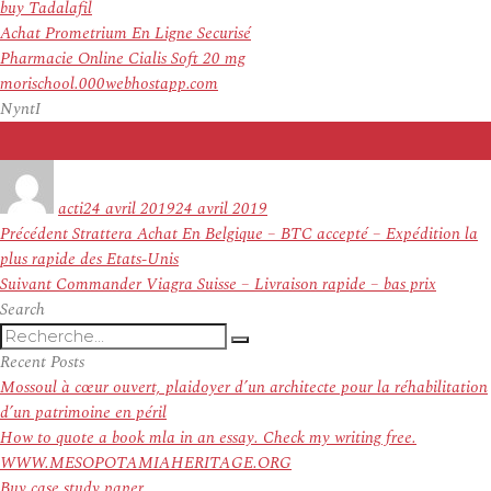
buy Tadalafil
Achat Prometrium En Ligne Securisé
Pharmacie Online Cialis Soft 20 mg
morischool.000webhostapp.com
NyntI
Auteur
Publié
le
acti
24 avril 2019
24 avril 2019
Navigation
Article
Précédent
Strattera Achat En Belgique – BTC accepté – Expédition la
de
précédent :
plus rapide des Etats-Unis
l’article
Article
Suivant
Commander Viagra Suisse – Livraison rapide – bas prix
suivant :
Search
Recherche
Recherche
pour
Recent Posts
:
Mossoul à cœur ouvert, plaidoyer d’un architecte pour la réhabilitation
d’un patrimoine en péril
How to quote a book mla in an essay. Check my writing free.
WWW.MESOPOTAMIAHERITAGE.ORG
Buy case study paper