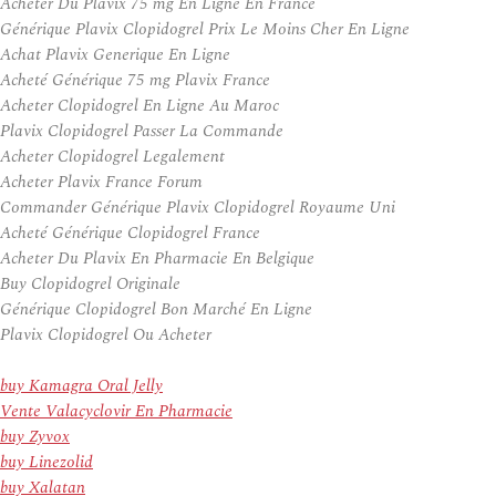
Acheter Du Plavix 75 mg En Ligne En France
Générique Plavix Clopidogrel Prix Le Moins Cher En Ligne
Achat Plavix Generique En Ligne
Acheté Générique 75 mg Plavix France
Acheter Clopidogrel En Ligne Au Maroc
Plavix Clopidogrel Passer La Commande
Acheter Clopidogrel Legalement
Acheter Plavix France Forum
Commander Générique Plavix Clopidogrel Royaume Uni
Acheté Générique Clopidogrel France
Acheter Du Plavix En Pharmacie En Belgique
Buy Clopidogrel Originale
Générique Clopidogrel Bon Marché En Ligne
Plavix Clopidogrel Ou Acheter
buy Kamagra Oral Jelly
Vente Valacyclovir En Pharmacie
buy Zyvox
buy Linezolid
buy Xalatan