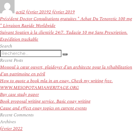
Auteur
Publié
le
acti
2 février 2019
2 février 2019
Navigation
Article
Précédent
Doctor Consultations gratuites * Achat Du Tenoretic 100 mg
de
précédent :
* Livraison Rapide Worldwide
l’article
Article
Suivant
Soutien à la clientèle 24/7. Tadacip 10 mg Sans Prescription.
suivant :
Expédition trackable
Search
Recherche
Recherche
pour
Recent Posts
:
Mossoul à cœur ouvert, plaidoyer d’un architecte pour la réhabilitation
d’un patrimoine en péril
How to quote a book mla in an essay. Check my writing free.
WWW.MESOPOTAMIAHERITAGE.ORG
Buy case study paper
Book proposal writing service. Basic essay writing
Cause and effect essay topics on current events
Recent Comments
Archives
février 2022