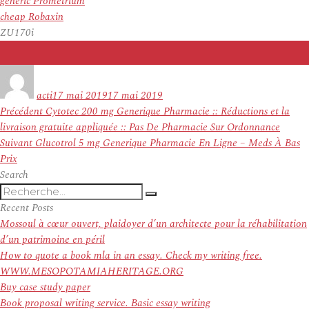
generic Prometrium
cheap Robaxin
ZU170i
Auteur
Publié
le
acti
17 mai 2019
17 mai 2019
Navigation
Article
Précédent
Cytotec 200 mg Generique Pharmacie :: Réductions et la
de
précédent :
livraison gratuite appliquée :: Pas De Pharmacie Sur Ordonnance
l’article
Article
Suivant
Glucotrol 5 mg Generique Pharmacie En Ligne – Meds À Bas
suivant :
Prix
Search
Recherche
Recherche
pour
Recent Posts
:
Mossoul à cœur ouvert, plaidoyer d’un architecte pour la réhabilitation
d’un patrimoine en péril
How to quote a book mla in an essay. Check my writing free.
WWW.MESOPOTAMIAHERITAGE.ORG
Buy case study paper
Book proposal writing service. Basic essay writing