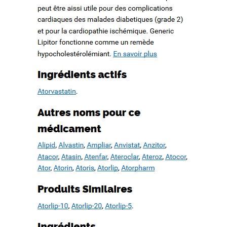
ation d’un patrimoine en péril
ree. WWW.MESOPOTAMIAHERITAGE.ORG