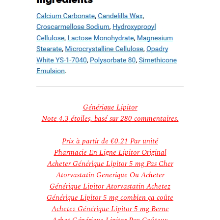
Générique Lipitor
Note
4.3
étoiles, basé sur
280
commentaires.
Prix à partir de
€0.21
Par unité
Pharmacie En Ligne Lipitor Original
Acheter Générique Lipitor 5 mg Pas Cher
Atorvastatin Generique Ou Acheter
Générique Lipitor Atorvastatin Achetez
Générique Lipitor 5 mg combien ça coûte
Achetez Générique Lipitor 5 mg Berne