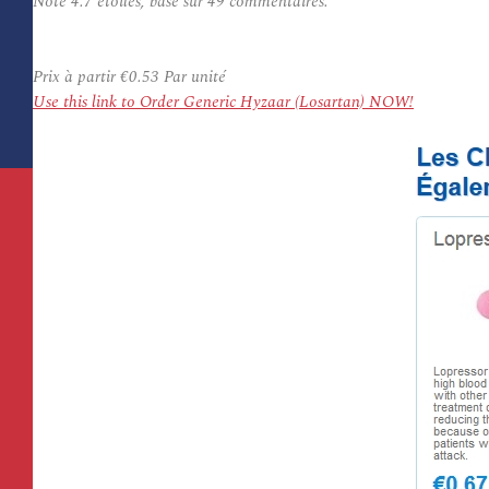
Note
4.7
étoiles, basé sur
49
commentaires.
Prix à partir
€0.53
Par unité
Use this link to Order Generic Hyzaar (Losartan) NOW!