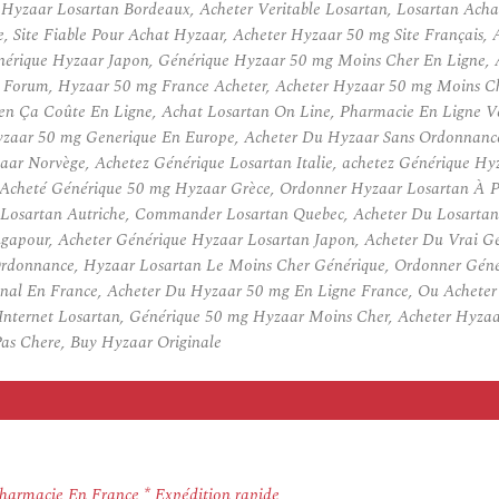
zaar Losartan Bordeaux, Acheter Veritable Losartan, Losartan Achat
Site Fiable Pour Achat Hyzaar, Acheter Hyzaar 50 mg Site Français,
Générique Hyzaar Japon, Générique Hyzaar 50 mg Moins Cher En Ligne
orum, Hyzaar 50 mg France Acheter, Acheter Hyzaar 50 mg Moins Cher
en Ça Coûte En Ligne, Achat Losartan On Line, Pharmacie En Ligne V
Hyzaar 50 mg Generique En Europe, Acheter Du Hyzaar Sans Ordonnan
ar Norvège, Achetez Générique Losartan Italie, achetez Générique Hy
 Acheté Générique 50 mg Hyzaar Grèce, Ordonner Hyzaar Losartan À P
sartan Autriche, Commander Losartan Quebec, Acheter Du Losartan 
gapour, Acheter Générique Hyzaar Losartan Japon, Acheter Du Vrai G
Ordonnance, Hyzaar Losartan Le Moins Cher Générique, Ordonner Gén
inal En France, Acheter Du Hyzaar 50 mg En Ligne France, Ou Achete
 Internet Losartan, Générique 50 mg Hyzaar Moins Cher, Acheter Hyzaa
as Chere, Buy Hyzaar Originale
Pharmacie En France * Expédition rapide