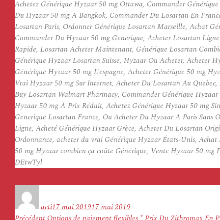
Achetez Générique Hyzaar 50 mg Ottawa, Commander Générique Hy
Du Hyzaar 50 mg A Bangkok, Commander Du Losartan En France, 
Losartan Paris, Ordonner Générique Losartan Marseille, Achat 
Commander Du Hyzaar 50 mg Generique, Acheter Losartan Ligne F
Rapide, Losartan Acheter Maintenant, Générique Losartan Combi
Générique Hyzaar Losartan Suisse, Hyzaar Ou Acheter, Acheter 
Générique Hyzaar 50 mg L’espagne, Acheter Générique 50 mg Hyza
Vrai Hyzaar 50 mg Sur Internet, Acheter Du Losartan Au Quebec,
Buy Losartan Walmart Pharmacy, Commander Générique Hyzaar Lo
Hyzaar 50 mg À Prix Réduit, Achetez Générique Hyzaar 50 mg Sin
Generique Losartan France, Ou Acheter Du Hyzaar A Paris Sans 
Ligne, Acheté Générique Hyzaar Grèce, Acheter Du Losartan Orig
Ordonnance, acheter du vrai Générique Hyzaar États-Unis, Achat
50 mg Hyzaar combien ça coûte Générique, Vente Hyzaar 50 mg P
DEtwTyl
Auteur
Publié
le
acti
17 mai 2019
17 mai 2019
Navigation
Article
Précédent
Options de paiement flexibles * Prix Du Zithromax En 