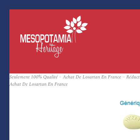
Seulement 100% Qualité – Achat De Losartan En France – Réduction
Achat De Losartan En France