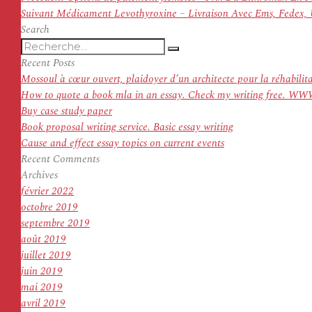
de
Article
précédent :
Suivant
Médicament Levothyroxine – Livraison Avec Ems, Fedex, 
l’article
suivant :
Search
Recherche
Recherche
pour
Recent Posts
:
Mossoul à cœur ouvert, plaidoyer d’un architecte pour la réhabilit
How to quote a book mla in an essay. Check my writing f
Buy case study paper
Book proposal writing service. Basic essay writing
Cause and effect essay topics on current events
Recent Comments
Archives
février 2022
octobre 2019
septembre 2019
août 2019
juillet 2019
juin 2019
mai 2019
avril 2019