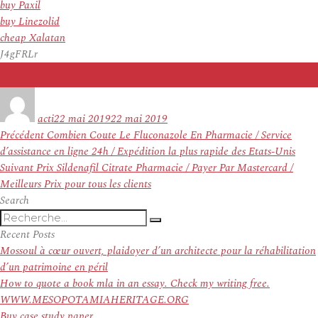
buy Paxil
buy Linezolid
cheap Xalatan
J4gFRLr
Auteur
Publié
le
acti
22 mai 2019
22 mai 2019
Navigation
Article
Précédent
Combien Coute Le Fluconazole En Pharmacie / Service
de
précédent :
d’assistance en ligne 24h / Expédition la plus rapide des Etats-Unis
l’article
Article
Suivant
Prix Sildenafil Citrate Pharmacie / Payer Par Mastercard /
suivant :
Meilleurs Prix pour tous les clients
Search
Recherche
Recherche
pour
Recent Posts
:
Mossoul à cœur ouvert, plaidoyer d’un architecte pour la réhabilitation
d’un patrimoine en péril
How to quote a book mla in an essay. Check my writing free.
WWW.MESOPOTAMIAHERITAGE.ORG
Buy case study paper