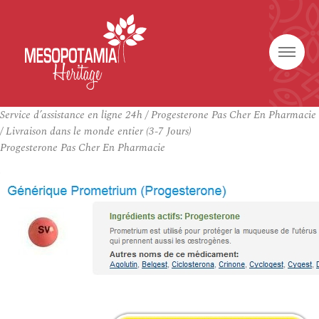
Service d’assistance en ligne 24h / Progesterone Pas Cher En Pharmacie
/ Livraison dans le monde entier (3-7 Jours)
Progesterone Pas Cher En Pharmacie