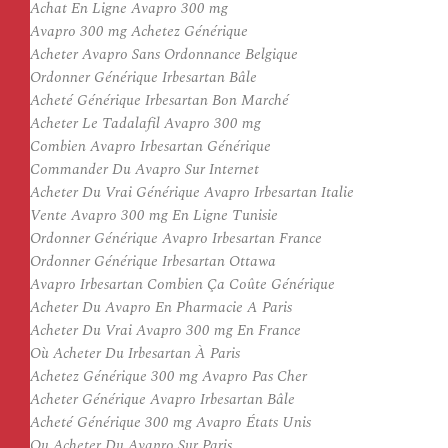
Achat En Ligne Avapro 300 mg
Avapro 300 mg Achetez Générique
Acheter Avapro Sans Ordonnance Belgique
Ordonner Générique Irbesartan Bâle
Acheté Générique Irbesartan Bon Marché
Acheter Le Tadalafil Avapro 300 mg
Combien Avapro Irbesartan Générique
Commander Du Avapro Sur Internet
Acheter Du Vrai Générique Avapro Irbesartan Italie
Vente Avapro 300 mg En Ligne Tunisie
Ordonner Générique Avapro Irbesartan France
Ordonner Générique Irbesartan Ottawa
Avapro Irbesartan Combien Ça Coûte Générique
Acheter Du Avapro En Pharmacie A Paris
Acheter Du Vrai Avapro 300 mg En France
Où Acheter Du Irbesartan À Paris
Achetez Générique 300 mg Avapro Pas Cher
Acheter Générique Avapro Irbesartan Bâle
Acheté Générique 300 mg Avapro États Unis
Ou Acheter Du Avapro Sur Paris