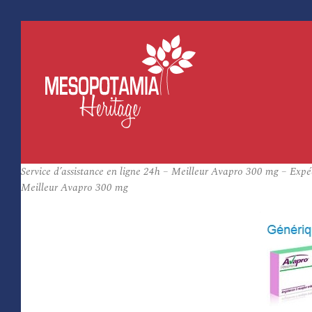
Service d’assistance en ligne 24h – Meilleur Avapro 300 mg – Expé
Meilleur Avapro 300 mg