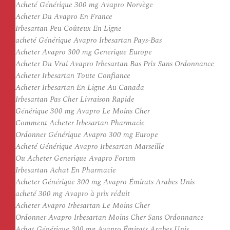
Acheté Générique 300 mg Avapro Norvège
Acheter Du Avapro En France
Irbesartan Peu Coûteux En Ligne
acheté Générique Avapro Irbesartan Pays-Bas
Acheter Avapro 300 mg Generique Europe
Acheter Du Vrai Avapro Irbesartan Bas Prix Sans Ordonnance
Acheter Irbesartan Toute Confiance
Acheter Irbesartan En Ligne Au Canada
Irbesartan Pas Cher Livraison Rapide
Générique 300 mg Avapro Le Moins Cher
Comment Acheter Irbesartan Pharmacie
Ordonner Générique Avapro 300 mg Europe
Acheté Générique Avapro Irbesartan Marseille
Ou Acheter Generique Avapro Forum
Irbesartan Achat En Pharmacie
Acheter Générique 300 mg Avapro Émirats Arabes Unis
acheté 300 mg Avapro à prix réduit
Acheter Avapro Irbesartan Le Moins Cher
Ordonner Avapro Irbesartan Moins Cher Sans Ordonnance
Achat Générique 300 mg Avapro Émirats Arabes Unis