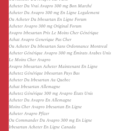
Acheter Du Vrai Avapro 300 mg Bon Marché
Acheter Du Avapro 300 mg En Ligne Legalement
Ou Acheter Du Irbesartan En Ligne Forum
Acheter Avapro 300 mg Original Forum
Avapro Irbesartan Prix Le Moins Cher Générique
Achat Avapro Generique Pas Cher
Ou Acheter Du Irbesartan Sans Ordonnance Montreal
Acheter Générique Avapro 300 mg Émirats Arabes Unis
Le Moins Cher Avapro
Avapro Irbesartan Acheter Maintenant En Ligne
Achetez Générique Irbesartan Pays Bas
Acheter Du Irbesartan Au Quebec
Achat Irbesartan Allemagne
Achetez Générique 300 mg Avapro États Unis
Acheter Du Avapro En Allemagne
Moins Cher Avapro Irbesartan En Ligne
Acheter Avapro Pfizer
Ou Commander Du Avapro 300 mg En Ligne
Irbesartan Acheter En Ligne Canada