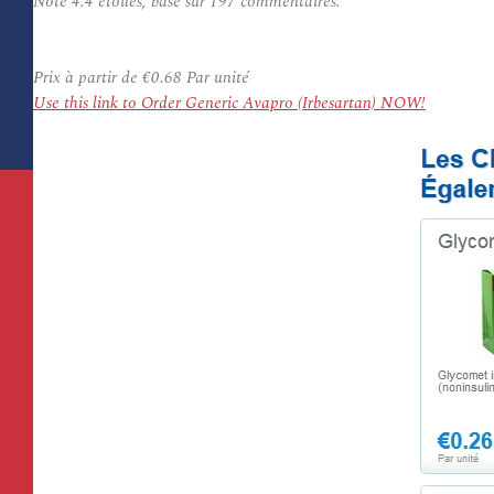
Note
4.4
étoiles, basé sur
197
commentaires.
Prix à partir de
€0.68
Par unité
Use this link to Order Generic Avapro (Irbesartan) NOW!