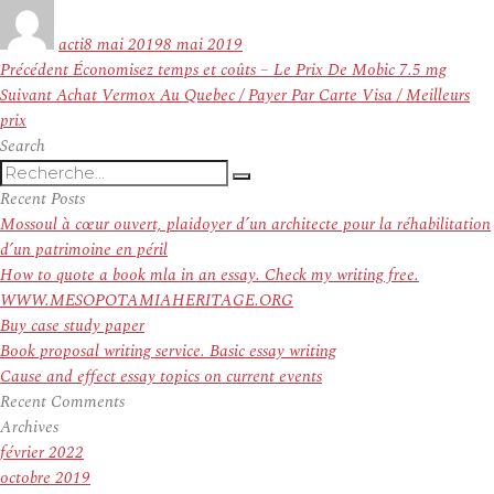
Auteur
Publié
le
acti
8 mai 2019
8 mai 2019
Navigation
Article
Précédent
Économisez temps et coûts – Le Prix De Mobic 7.5 mg
de
Article
précédent :
Suivant
Achat Vermox Au Quebec / Payer Par Carte Visa / Meilleurs
l’article
suivant :
prix
Search
Recherche
Recherche
pour
Recent Posts
:
Mossoul à cœur ouvert, plaidoyer d’un architecte pour la réhabilitation
d’un patrimoine en péril
How to quote a book mla in an essay. Check my writing free.
WWW.MESOPOTAMIAHERITAGE.ORG
Buy case study paper
Book proposal writing service. Basic essay writing
Cause and effect essay topics on current events
Recent Comments
Archives
février 2022
octobre 2019