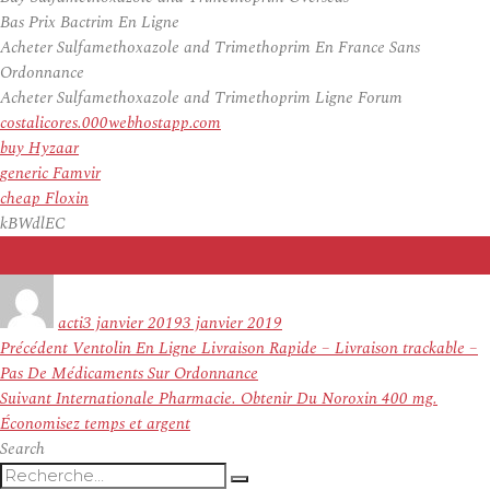
Bas Prix Bactrim En Ligne
Acheter Sulfamethoxazole and Trimethoprim En France Sans
Ordonnance
Acheter Sulfamethoxazole and Trimethoprim Ligne Forum
costalicores.000webhostapp.com
buy Hyzaar
generic Famvir
cheap Floxin
kBWdlEC
Auteur
Publié
le
acti
3 janvier 2019
3 janvier 2019
Navigation
Article
Précédent
Ventolin En Ligne Livraison Rapide – Livraison trackable –
de
précédent :
Pas De Médicaments Sur Ordonnance
l’article
Article
Suivant
Internationale Pharmacie. Obtenir Du Noroxin 400 mg.
suivant :
Économisez temps et argent
Search
Recherche
Recherche