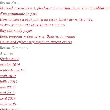
pour
Recent Posts
:
Mossoul à cœur ouvert, plaidoyer d’un architecte pour la réhabilitation
d’un patrimoine en péril
How to quote a book mla in an essay. Check my writing free.
WWW.MESOPOTAMIAHERITAGE.ORG
Buy case study paper
Book proposal writing service. Basic essay writing
Cause and effect essay topics on current events
Recent Comments
Archives
février 2022
octobre 2019
septembre 2019
août 2019
juillet 2019
juin 2019
mai 2019
avril 2019
mars 2019
février 2019