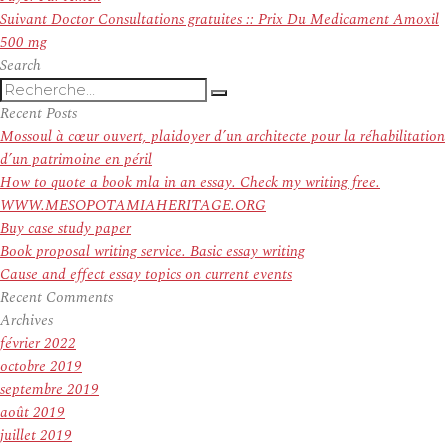
l’article
Article
Suivant
Doctor Consultations gratuites :: Prix Du Medicament Amoxil
suivant :
500 mg
Search
Recherche
Recherche
pour
Recent Posts
:
Mossoul à cœur ouvert, plaidoyer d’un architecte pour la réhabilitation
d’un patrimoine en péril
How to quote a book mla in an essay. Check my writing free.
WWW.MESOPOTAMIAHERITAGE.ORG
Buy case study paper
Book proposal writing service. Basic essay writing
Cause and effect essay topics on current events
Recent Comments
Archives
février 2022
octobre 2019
septembre 2019
août 2019
juillet 2019