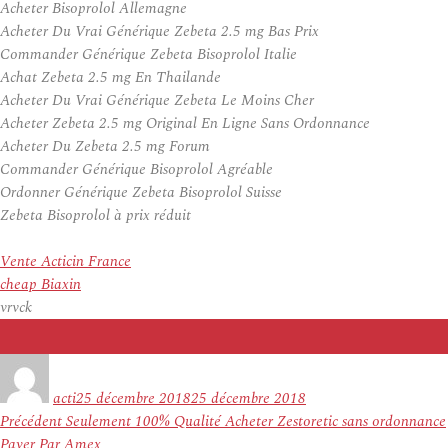
Acheter Bisoprolol Allemagne
Acheter Du Vrai Générique Zebeta 2.5 mg Bas Prix
Commander Générique Zebeta Bisoprolol Italie
Achat Zebeta 2.5 mg En Thailande
Acheter Du Vrai Générique Zebeta Le Moins Cher
Acheter Zebeta 2.5 mg Original En Ligne Sans Ordonnance
Acheter Du Zebeta 2.5 mg Forum
Commander Générique Bisoprolol Agréable
Ordonner Générique Zebeta Bisoprolol Suisse
Zebeta Bisoprolol à prix réduit
Vente Acticin France
cheap Biaxin
vrvck
Auteur
Publié
le
acti
25 décembre 2018
25 décembre 2018
Navigation
Article
Précédent
Seulement 100% Qualité Acheter Zestoretic sans ordonnance
de
précédent :
Payer Par Amex