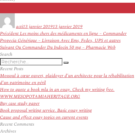
Auteur
Publié
le
acti
13 janvier 2019
13 janvier 2019
Navigation
Article
Précédent
Les moins chers des médicaments en ligne – Commander
de
précédent :
Propecia Générique – Livraison Avec Ems, Fedex, UPS et autres
l’article
Article
Suivant
Ou Commander Du Indocin 50 mg – Pharmacie Web
suivant :
Search
Recherche
Recherche
pour
Recent Posts
:
Mossoul à cœur ouvert, plaidoyer d’un architecte pour la réhabilitation
d’un patrimoine en péril
How to quote a book mla in an essay. Check my writing free.
WWW.MESOPOTAMIAHERITAGE.ORG
Buy case study paper
Book proposal writing service. Basic essay writing
Cause and effect essay topics on current events
Recent Comments
Archives