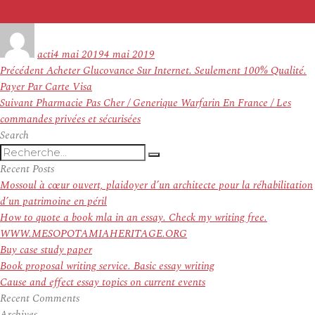
Auteur
Publié
le
acti
4 mai 2019
4 mai 2019
Navigation
Article
Précédent
Acheter Glucovance Sur Internet. Seulement 100% Qualité.
de
précédent :
Payer Par Carte Visa
l’article
Article
Suivant
Pharmacie Pas Cher / Generique Warfarin En France / Les
suivant :
commandes privées et sécurisées
Search
Recherche
Recherche
pour
Recent Posts
:
Mossoul à cœur ouvert, plaidoyer d’un architecte pour la réhabilitation
d’un patrimoine en péril
How to quote a book mla in an essay. Check my writing free.
WWW.MESOPOTAMIAHERITAGE.ORG
Buy case study paper
Book proposal writing service. Basic essay writing
Cause and effect essay topics on current events
Recent Comments
Archives