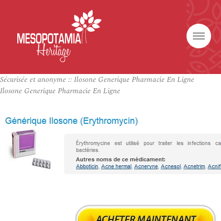
Sécurisée et anonyme :: Ilosone Generique Pharmacie En Ligne
Ilosone Generique Pharmacie En Ligne