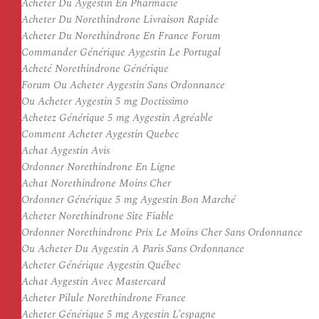
Acheter Du Aygestin En Pharmacie
Acheter Du Norethindrone Livraison Rapide
Acheter Du Norethindrone En France Forum
Commander Générique Aygestin Le Portugal
Acheté Norethindrone Générique
Forum Ou Acheter Aygestin Sans Ordonnance
Ou Acheter Aygestin 5 mg Doctissimo
Achetez Générique 5 mg Aygestin Agréable
Comment Acheter Aygestin Quebec
Achat Aygestin Avis
Ordonner Norethindrone En Ligne
Achat Norethindrone Moins Cher
Ordonner Générique 5 mg Aygestin Bon Marché
Acheter Norethindrone Site Fiable
Ordonner Norethindrone Prix Le Moins Cher Sans Ordonnance
Ou Acheter Du Aygestin A Paris Sans Ordonnance
Acheter Générique Aygestin Québec
Achat Aygestin Avec Mastercard
Acheter Pilule Norethindrone France
Acheter Générique 5 mg Aygestin L’espagne