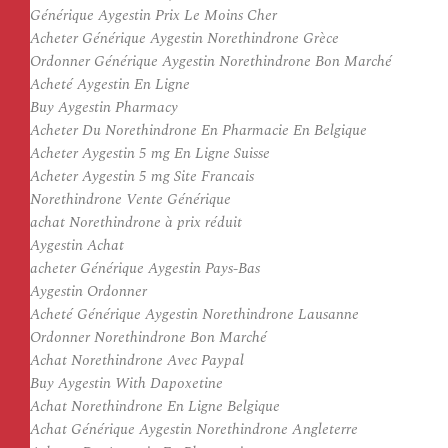
Générique Aygestin Prix Le Moins Cher
Acheter Générique Aygestin Norethindrone Grèce
Ordonner Générique Aygestin Norethindrone Bon Marché
Acheté Aygestin En Ligne
Buy Aygestin Pharmacy
Acheter Du Norethindrone En Pharmacie En Belgique
Acheter Aygestin 5 mg En Ligne Suisse
Acheter Aygestin 5 mg Site Francais
Norethindrone Vente Générique
achat Norethindrone à prix réduit
Aygestin Achat
acheter Générique Aygestin Pays-Bas
Aygestin Ordonner
Acheté Générique Aygestin Norethindrone Lausanne
Ordonner Norethindrone Bon Marché
Achat Norethindrone Avec Paypal
Buy Aygestin With Dapoxetine
Achat Norethindrone En Ligne Belgique
Achat Générique Aygestin Norethindrone Angleterre