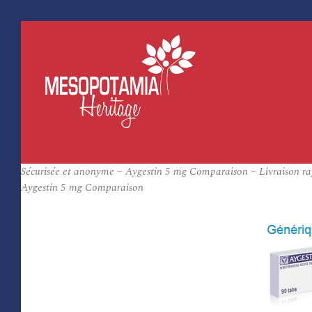
Sécurisée et anonyme – Aygestin 5 mg Comparaison – Livraison ra
Aygestin 5 mg Comparaison