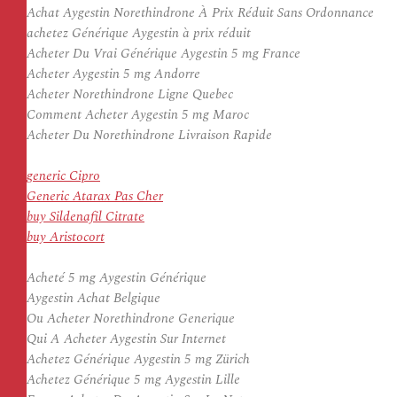
Achat Aygestin Norethindrone À Prix Réduit Sans Ordonnance
achetez Générique Aygestin à prix réduit
Acheter Du Vrai Générique Aygestin 5 mg France
Acheter Aygestin 5 mg Andorre
Acheter Norethindrone Ligne Quebec
Comment Acheter Aygestin 5 mg Maroc
Acheter Du Norethindrone Livraison Rapide
generic Cipro
Generic Atarax Pas Cher
buy Sildenafil Citrate
buy Aristocort
Acheté 5 mg Aygestin Générique
Aygestin Achat Belgique
Ou Acheter Norethindrone Generique
Qui A Acheter Aygestin Sur Internet
Achetez Générique Aygestin 5 mg Zürich
Achetez Générique 5 mg Aygestin Lille