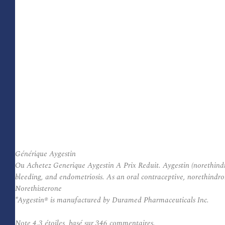
Générique Aygestin
Ou Achetez Generique Aygestin A Prix Reduit. Aygestin (norethindro
bleeding, and endometriosis. As an oral contraceptive, norethindro
Norethisterone
*Aygestin® is manufactured by Duramed Pharmaceuticals Inc.
Note
4.3
étoiles, basé sur
346
commentaires.