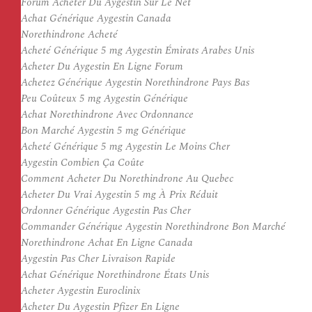
Forum Acheter Du Aygestin Sur Le Net
Achat Générique Aygestin Canada
Norethindrone Acheté
Acheté Générique 5 mg Aygestin Émirats Arabes Unis
Acheter Du Aygestin En Ligne Forum
Achetez Générique Aygestin Norethindrone Pays Bas
Peu Coûteux 5 mg Aygestin Générique
Achat Norethindrone Avec Ordonnance
Bon Marché Aygestin 5 mg Générique
Acheté Générique 5 mg Aygestin Le Moins Cher
Aygestin Combien Ça Coûte
Comment Acheter Du Norethindrone Au Quebec
Acheter Du Vrai Aygestin 5 mg À Prix Réduit
Ordonner Générique Aygestin Pas Cher
Commander Générique Aygestin Norethindrone Bon Marché
Norethindrone Achat En Ligne Canada
Aygestin Pas Cher Livraison Rapide
Achat Générique Norethindrone États Unis
Acheter Aygestin Euroclinix
Acheter Du Aygestin Pfizer En Ligne