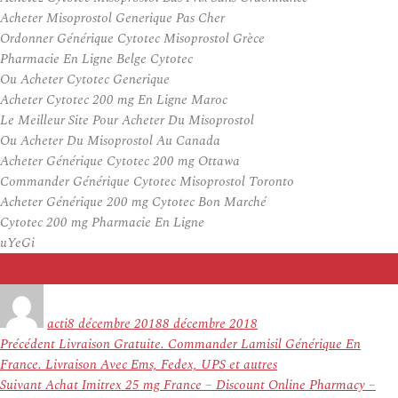
Acheter Misoprostol Generique Pas Cher
Ordonner Générique Cytotec Misoprostol Grèce
Pharmacie En Ligne Belge Cytotec
Ou Acheter Cytotec Generique
Acheter Cytotec 200 mg En Ligne Maroc
Le Meilleur Site Pour Acheter Du Misoprostol
Ou Acheter Du Misoprostol Au Canada
Acheter Générique Cytotec 200 mg Ottawa
Commander Générique Cytotec Misoprostol Toronto
Acheter Générique 200 mg Cytotec Bon Marché
Cytotec 200 mg Pharmacie En Ligne
uYeGi
Auteur
Publié
le
acti
8 décembre 2018
8 décembre 2018
Navigation
Article
Précédent
Livraison Gratuite. Commander Lamisil Générique En
de
précédent :
France. Livraison Avec Ems, Fedex, UPS et autres
l’article
Article
Suivant
Achat Imitrex 25 mg France – Discount Online Pharmacy –