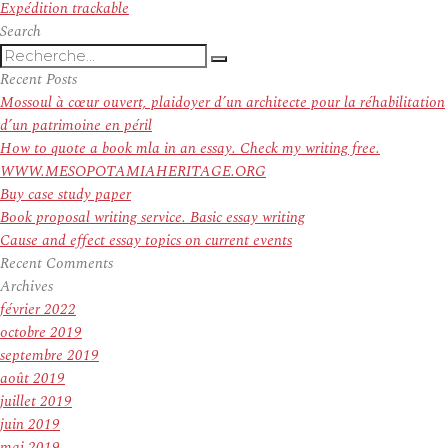
suivant :
Expédition trackable
Search
Recherche
Recherche
pour
Recent Posts
:
Mossoul à cœur ouvert, plaidoyer d’un architecte pour la réhabilitation
d’un patrimoine en péril
How to quote a book mla in an essay. Check my writing free.
WWW.MESOPOTAMIAHERITAGE.ORG
Buy case study paper
Book proposal writing service. Basic essay writing
Cause and effect essay topics on current events
Recent Comments
Archives
février 2022
octobre 2019
septembre 2019
août 2019
juillet 2019
juin 2019
mai 2019