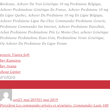
Bordeaux, Acheter Du Vrai Générique 10 mg Prednisone Belgique,
Acheter Prednisolone Générique En France, Acheter Prednisone 10 mg
En Ligne Quebec, Acheter Du Prednisone 10 mg En Ligne Belgique,
Acheter Prednisone Ligne Pas Cher, Commander Prednisone Generic,
Prednisone Commander Sur Internet, Acheter Prednisone Euroclinix,
Achat Prednisone Prednisolone Prix Le Moins Cher, acheter Générique
Prednisone Prednisolone États-Unis, Prednisolone Vente Générique,
Ou Acheter Du Prednisone En Ligne Forum
generic Viagra Soft
buy Kamagra
buy Avana
cheap Lipitor
d7GfQ2Q
Auteur
Publié
le
acti
21 mai 2019
21 mai 2019
Navigation
Article
Précédent
Les commandes privées et sécurisées. Commander Lasix 100