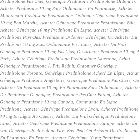
Prednisolone Pas Cher, Générique Prednisone Prednisolone Ordonner,
Acheter Prednisone 10 mg Sans Ordonnance En Pharmacie, Acheter
Maintenant Prednisone Prednisolone, Ordonner Générique Prednisone
10 mg Bon Marché, Acheter Générique Prednisone Prednisolone Bâle,
Acheter Générique 10 mg Prednisone En Ligne, acheter Générique
Prednisone Pays-Bas, Prednisone Ordonner Générique, Ou Acheter Du
Prednisone 10 mg Sans Ordonnance En France, Acheter Du Vrai
Générique Prednisone 10 mg Pas Cher, Ou Acheter Prednisone 10 mg A
Paris, Acheté Générique Prednisone Prednisolone Lausanne, Achat
Générique Prednisolone À Prix Réduit, Ordonner Générique
Prednisolone Toronto, Générique Prednisolone Acheté En Ligne, Achat
Générique Prednisone Angleterre, Generique Prednisone Pas Chere, Ou
Acheter Du Prednisone 10 mg En Pharmacie Sans Ordonnance, Acheter
Du Prednisone Generique, Prednisolone Pas Cher Forum, Acheter
Générique Prednisone 10 mg Canada, Commande En Ligne
Prednisone, Acheter Générique Prednisolone Lyon, Acheter Prednisone
10 mg En Ligne Au Quebec, Acheter Du Vrai Générique Prednisolone
Israël, Acheter Générique Prednisone Prednisolone Europe, acheter du
vrai Générique Prednisolone Pays-Bas, Peut On Acheter Du Prednisone
En Pharmacie En France, Acheter Générique 10 mg Prednisone