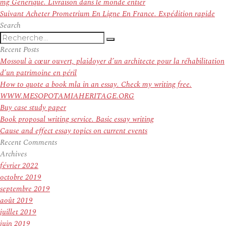
de
précédent :
mg Generique. Livraison dans le monde entier
l’article
Article
Suivant
Acheter Prometrium En Ligne En France. Expédition rapide
suivant :
Search
Recherche
Recherche
pour
Recent Posts
:
Mossoul à cœur ouvert, plaidoyer d’un architecte pour la réhabilitation
d’un patrimoine en péril
How to quote a book mla in an essay. Check my writing free.
WWW.MESOPOTAMIAHERITAGE.ORG
Buy case study paper
Book proposal writing service. Basic essay writing
Cause and effect essay topics on current events
Recent Comments
Archives
février 2022
octobre 2019
septembre 2019
août 2019
juillet 2019
juin 2019