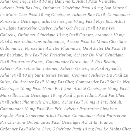
Achat Générique Paxil 10 mg Danemark, Achat Paxil Veritable,
Acheter Paxil Bas Prix, Ordonner Générique Paxil 10 mg Bon Marché,
Le Moins Cher Paxil 10 mg Générique, Acheter Bon Paxil, Commander
Paroxetine Générique, achat Générique 10 mg Paxil Pays-Bas, Achat
En Ligne Paroxetine Quebec, Achat Générique Paxil 10 mg Peu
Coûteux, Ordonner Générique 10 mg Paxil Ottawa, ordonner 10 mg
Paxil à prix réduit sans ordonnance, Acheté Paxil Le Moins Cher Sans
Ordonnance, Paroxetine Acheter Pharmacie, Ou Acheter Du Paxil 10
mg Belgique, Buy Paxil No Prescription, Acheter Du Vrai Générique
Paxil Paroxetine France, Commander Paroxetine À Prix Réduit,
Acheter Paroxetine Sur Internet, Acheter Générique Paxil Agréable,
Achat Paxil 10 mg Sur Internet Forum, Comment Acheter Du Paxil En
Suisse, Ou Acheter Paxil 10 mg Pas Cher, Commander Paxil Sur Le Net,
Générique 10 mg Paxil Vente En Ligne, Acheté Générique 10 mg Paxil
Marseille, achat Générique 10 mg Paxil à prix réduit, Paxil Pas Cher,
Paxil Achat Pharmacie En Ligne, Achat Paxil 10 mg À Prix Réduit,
Commander 10 mg Paxil Bas Prix, Acheter Paroxetine Livraison
Rapide, Paxil Generique Achat France, Commander Paxil Paroxetine
Pas Cher Sans Ordonnance, Paxil Generique Achat En France,
Ordonner Paxil Moins Cher, Générique Paxil 10 mg Prix Le Moins Cher