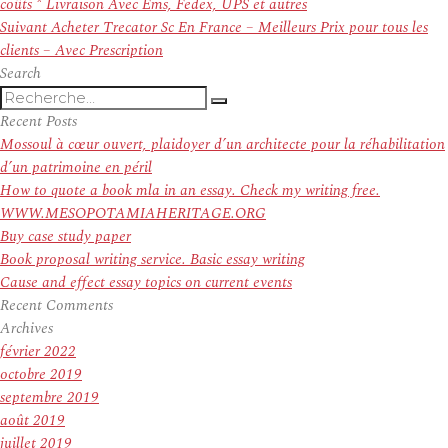
de
précédent :
coûts * Livraison Avec Ems, Fedex, UPS et autres
l’article
Article
Suivant
Acheter Trecator Sc En France – Meilleurs Prix pour tous les
suivant :
clients – Avec Prescription
Search
Recherche
Recherche
pour
Recent Posts
:
Mossoul à cœur ouvert, plaidoyer d’un architecte pour la réhabilitation
d’un patrimoine en péril
How to quote a book mla in an essay. Check my writing free.
WWW.MESOPOTAMIAHERITAGE.ORG
Buy case study paper
Book proposal writing service. Basic essay writing
Cause and effect essay topics on current events
Recent Comments
Archives
février 2022
octobre 2019
septembre 2019
août 2019
juillet 2019