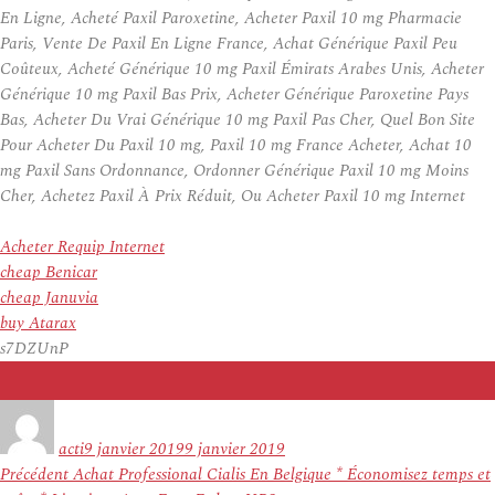
En Ligne, Acheté Paxil Paroxetine, Acheter Paxil 10 mg Pharmacie
Paris, Vente De Paxil En Ligne France, Achat Générique Paxil Peu
Coûteux, Acheté Générique 10 mg Paxil Émirats Arabes Unis, Acheter
Générique 10 mg Paxil Bas Prix, Acheter Générique Paroxetine Pays
Bas, Acheter Du Vrai Générique 10 mg Paxil Pas Cher, Quel Bon Site
Pour Acheter Du Paxil 10 mg, Paxil 10 mg France Acheter, Achat 10
mg Paxil Sans Ordonnance, Ordonner Générique Paxil 10 mg Moins
Cher, Achetez Paxil À Prix Réduit, Ou Acheter Paxil 10 mg Internet
Acheter Requip Internet
cheap Benicar
cheap Januvia
buy Atarax
s7DZUnP
Auteur
Publié
le
acti
9 janvier 2019
9 janvier 2019
Navigation
Article
Précédent
Achat Professional Cialis En Belgique * Économisez temps et