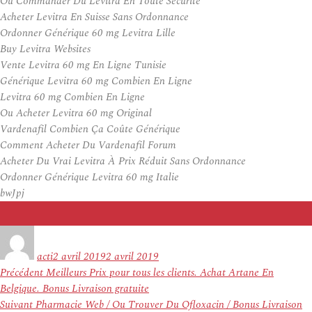
Où Commander Du Levitra En Toute Sécurité
Acheter Levitra En Suisse Sans Ordonnance
Ordonner Générique 60 mg Levitra Lille
Buy Levitra Websites
Vente Levitra 60 mg En Ligne Tunisie
Générique Levitra 60 mg Combien En Ligne
Levitra 60 mg Combien En Ligne
Ou Acheter Levitra 60 mg Original
Vardenafil Combien Ça Coûte Générique
Comment Acheter Du Vardenafil Forum
Acheter Du Vrai Levitra À Prix Réduit Sans Ordonnance
Ordonner Générique Levitra 60 mg Italie
bwJpj
Auteur
Publié
le
acti
2 avril 2019
2 avril 2019
Navigation
Article
Précédent
Meilleurs Prix pour tous les clients. Achat Artane En
de
précédent :
Belgique. Bonus Livraison gratuite
l’article
Article
Suivant
Pharmacie Web / Ou Trouver Du Ofloxacin / Bonus Livraison