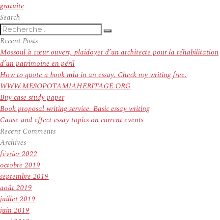
suivant :
gratuite
Search
Recherche
Recherche
pour
Recent Posts
:
Mossoul à cœur ouvert, plaidoyer d’un architecte pour la réhabilitation
d’un patrimoine en péril
How to quote a book mla in an essay. Check my writing free.
WWW.MESOPOTAMIAHERITAGE.ORG
Buy case study paper
Book proposal writing service. Basic essay writing
Cause and effect essay topics on current events
Recent Comments
Archives
février 2022
octobre 2019
septembre 2019
août 2019
juillet 2019
juin 2019