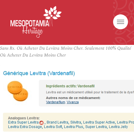
Sans Rx. Où Acheter Du Levitra Moins Cher. Seulement 100% Qualité
Où Acheter Du Levitra Moins Cher