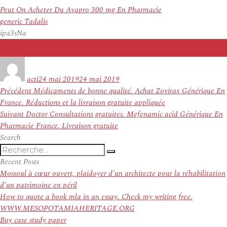
Peut On Acheter Du Avapro 300 mg En Pharmacie
generic Tadalis
ipa3sNa
Auteur
Publié
le
acti
24 mai 2019
24 mai 2019
Navigation
Article
Précédent
Médicaments de bonne qualité. Achat Zovirax Générique En
de
précédent :
France. Réductions et la livraison gratuite appliquée
l’article
Article
Suivant
Doctor Consultations gratuites. Mefenamic acid Générique En
suivant :
Pharmacie France. Livraison gratuite
Search
Recherche
Recherche
pour
Recent Posts
:
Mossoul à cœur ouvert, plaidoyer d’un architecte pour la réhabilitation
d’un patrimoine en péril
How to quote a book mla in an essay. Check my writing free.
WWW.MESOPOTAMIAHERITAGE.ORG
Buy case study paper