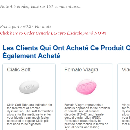
Note
4.5
étoiles, basé sur
151
commentaires.
Prix à partir
€0.27
Par unité
Click here to Order Generic Lexapro (Escitalopram) NOW!