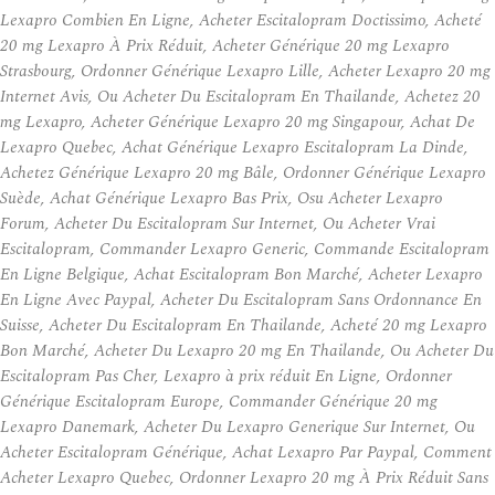
Lexapro Combien En Ligne, Acheter Escitalopram Doctissimo, Acheté
20 mg Lexapro À Prix Réduit, Acheter Générique 20 mg Lexapro
Strasbourg, Ordonner Générique Lexapro Lille, Acheter Lexapro 20 mg
Internet Avis, Ou Acheter Du Escitalopram En Thailande, Achetez 20
mg Lexapro, Acheter Générique Lexapro 20 mg Singapour, Achat De
Lexapro Quebec, Achat Générique Lexapro Escitalopram La Dinde,
Achetez Générique Lexapro 20 mg Bâle, Ordonner Générique Lexapro
Suède, Achat Générique Lexapro Bas Prix, Osu Acheter Lexapro
Forum, Acheter Du Escitalopram Sur Internet, Ou Acheter Vrai
Escitalopram, Commander Lexapro Generic, Commande Escitalopram
En Ligne Belgique, Achat Escitalopram Bon Marché, Acheter Lexapro
En Ligne Avec Paypal, Acheter Du Escitalopram Sans Ordonnance En
Suisse, Acheter Du Escitalopram En Thailande, Acheté 20 mg Lexapro
Bon Marché, Acheter Du Lexapro 20 mg En Thailande, Ou Acheter Du
Escitalopram Pas Cher, Lexapro à prix réduit En Ligne, Ordonner
Générique Escitalopram Europe, Commander Générique 20 mg
Lexapro Danemark, Acheter Du Lexapro Generique Sur Internet, Ou
Acheter Escitalopram Générique, Achat Lexapro Par Paypal, Comment
Acheter Lexapro Quebec, Ordonner Lexapro 20 mg À Prix Réduit Sans