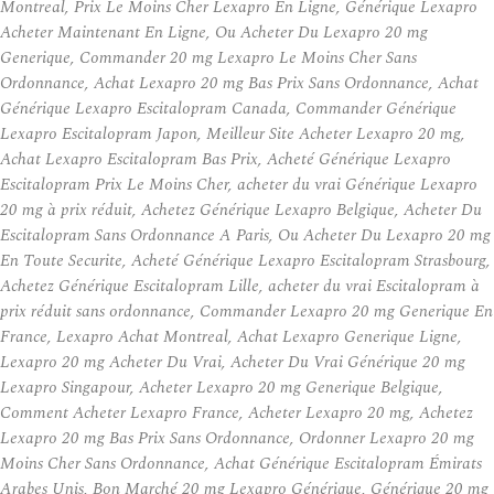
Montreal, Prix Le Moins Cher Lexapro En Ligne, Générique Lexapro
Acheter Maintenant En Ligne, Ou Acheter Du Lexapro 20 mg
Generique, Commander 20 mg Lexapro Le Moins Cher Sans
Ordonnance, Achat Lexapro 20 mg Bas Prix Sans Ordonnance, Achat
Générique Lexapro Escitalopram Canada, Commander Générique
Lexapro Escitalopram Japon, Meilleur Site Acheter Lexapro 20 mg,
Achat Lexapro Escitalopram Bas Prix, Acheté Générique Lexapro
Escitalopram Prix Le Moins Cher, acheter du vrai Générique Lexapro
20 mg à prix réduit, Achetez Générique Lexapro Belgique, Acheter Du
Escitalopram Sans Ordonnance A Paris, Ou Acheter Du Lexapro 20 mg
En Toute Securite, Acheté Générique Lexapro Escitalopram Strasbourg,
Achetez Générique Escitalopram Lille, acheter du vrai Escitalopram à
prix réduit sans ordonnance, Commander Lexapro 20 mg Generique En
France, Lexapro Achat Montreal, Achat Lexapro Generique Ligne,
Lexapro 20 mg Acheter Du Vrai, Acheter Du Vrai Générique 20 mg
Lexapro Singapour, Acheter Lexapro 20 mg Generique Belgique,
Comment Acheter Lexapro France, Acheter Lexapro 20 mg, Achetez
Lexapro 20 mg Bas Prix Sans Ordonnance, Ordonner Lexapro 20 mg
Moins Cher Sans Ordonnance, Achat Générique Escitalopram Émirats
Arabes Unis, Bon Marché 20 mg Lexapro Générique, Générique 20 mg