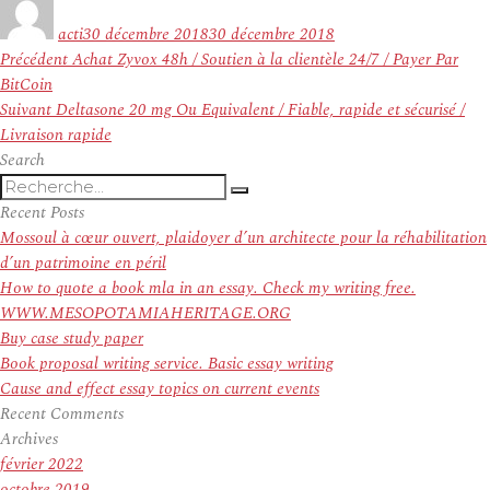
le
acti
30 décembre 2018
30 décembre 2018
Navigation
Article
Précédent
Achat Zyvox 48h / Soutien à la clientèle 24/7 / Payer Par
de
précédent :
BitCoin
l’article
Article
Suivant
Deltasone 20 mg Ou Equivalent / Fiable, rapide et sécurisé /
suivant :
Livraison rapide
Search
Recherche
Recherche
pour
Recent Posts
:
Mossoul à cœur ouvert, plaidoyer d’un architecte pour la réhabilitation
d’un patrimoine en péril
How to quote a book mla in an essay. Check my writing free.
WWW.MESOPOTAMIAHERITAGE.ORG
Buy case study paper
Book proposal writing service. Basic essay writing
Cause and effect essay topics on current events
Recent Comments
Archives
février 2022
octobre 2019