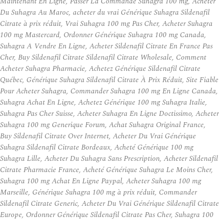
Maintenant En Ligne, Passer La Commande Suhagra 100 mg, Acheter
Du Suhagra Au Maroc, acheter du vrai Générique Suhagra Sildenafil
Citrate à prix réduit, Vrai Suhagra 100 mg Pas Cher, Acheter Suhagra
100 mg Mastercard, Ordonner Générique Suhagra 100 mg Canada,
Suhagra A Vendre En Ligne, Acheter Sildenafil Citrate En France Pas
Cher, Buy Sildenafil Citrate Sildenafil Citrate Wholesale, Comment
Acheter Suhagra Pharmacie, Achetez Générique Sildenafil Citrate
Québec, Générique Suhagra Sildenafil Citrate À Prix Réduit, Site Fiable
Pour Acheter Suhagra, Commander Suhagra 100 mg En Ligne Canada,
Suhagra Achat En Ligne, Achetez Générique 100 mg Suhagra Italie,
Suhagra Pas Cher Suisse, Acheter Suhagra En Ligne Doctissimo, Acheter
Suhagra 100 mg Generique Forum, Achat Suhagra Original France,
Buy Sildenafil Citrate Over Internet, Acheter Du Vrai Générique
Suhagra Sildenafil Citrate Bordeaux, Acheté Générique 100 mg
Suhagra Lille, Acheter Du Suhagra Sans Prescription, Acheter Sildenafil
Citrate Pharmacie France, Acheté Générique Suhagra Le Moins Cher,
Suhagra 100 mg Achat En Ligne Paypal, Acheter Suhagra 100 mg
Marseille, Générique Suhagra 100 mg à prix réduit, Commander
Sildenafil Citrate Generic, Acheter Du Vrai Générique Sildenafil Citrate
Europe, Ordonner Générique Sildenafil Citrate Pas Cher, Suhagra 100