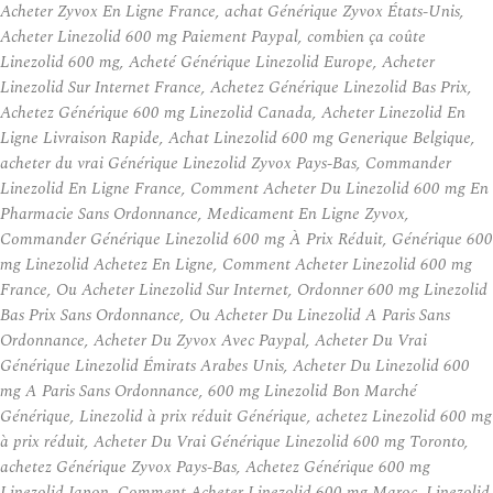
Acheter Zyvox En Ligne France, achat Générique Zyvox États-Unis,
Acheter Linezolid 600 mg Paiement Paypal, combien ça coûte
Linezolid 600 mg, Acheté Générique Linezolid Europe, Acheter
Linezolid Sur Internet France, Achetez Générique Linezolid Bas Prix,
Achetez Générique 600 mg Linezolid Canada, Acheter Linezolid En
Ligne Livraison Rapide, Achat Linezolid 600 mg Generique Belgique,
acheter du vrai Générique Linezolid Zyvox Pays-Bas, Commander
Linezolid En Ligne France, Comment Acheter Du Linezolid 600 mg En
Pharmacie Sans Ordonnance, Medicament En Ligne Zyvox,
Commander Générique Linezolid 600 mg À Prix Réduit, Générique 600
mg Linezolid Achetez En Ligne, Comment Acheter Linezolid 600 mg
France, Ou Acheter Linezolid Sur Internet, Ordonner 600 mg Linezolid
Bas Prix Sans Ordonnance, Ou Acheter Du Linezolid A Paris Sans
Ordonnance, Acheter Du Zyvox Avec Paypal, Acheter Du Vrai
Générique Linezolid Émirats Arabes Unis, Acheter Du Linezolid 600
mg A Paris Sans Ordonnance, 600 mg Linezolid Bon Marché
Générique, Linezolid à prix réduit Générique, achetez Linezolid 600 mg
à prix réduit, Acheter Du Vrai Générique Linezolid 600 mg Toronto,
achetez Générique Zyvox Pays-Bas, Achetez Générique 600 mg
Linezolid Japon, Comment Acheter Linezolid 600 mg Maroc, Linezolid