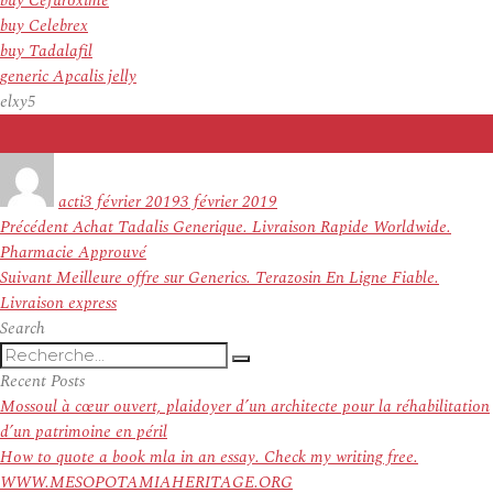
buy Cefuroxime
buy Celebrex
buy Tadalafil
generic Apcalis jelly
elxy5
Auteur
Publié
le
acti
3 février 2019
3 février 2019
Navigation
Article
Précédent
Achat Tadalis Generique. Livraison Rapide Worldwide.
de
précédent :
Pharmacie Approuvé
l’article
Article
Suivant
Meilleure offre sur Generics. Terazosin En Ligne Fiable.
suivant :
Livraison express
Search
Recherche
Recherche
pour
Recent Posts
:
Mossoul à cœur ouvert, plaidoyer d’un architecte pour la réhabilitation
d’un patrimoine en péril
How to quote a book mla in an essay. Check my writing free.
WWW.MESOPOTAMIAHERITAGE.ORG