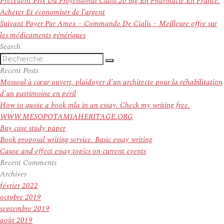
Navigation
Article
Précédent
Prix Du Professional Cialis 20 mg En Pharmacie En France.
de
précédent :
Acheter Et économiser de l’argent
l’article
Article
Suivant
Payer Par Amex – Commande De Cialis – Meilleure offre sur
suivant :
les médicaments génériques
Search
Recherche
Recherche
pour
Recent Posts
:
Mossoul à cœur ouvert, plaidoyer d’un architecte pour la réhabilitation
d’un patrimoine en péril
How to quote a book mla in an essay. Check my writing free.
WWW.MESOPOTAMIAHERITAGE.ORG
Buy case study paper
Book proposal writing service. Basic essay writing
Cause and effect essay topics on current events
Recent Comments
Archives
février 2022
octobre 2019
septembre 2019
août 2019