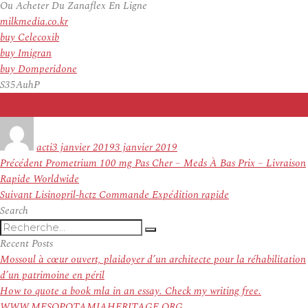
Ou Acheter Du Zanaflex En Ligne
milkmedia.co.kr
buy Celecoxib
buy Imigran
buy Domperidone
S35AuhP
Auteur
Publié
le
acti
3 janvier 2019
3 janvier 2019
Navigation
Article
Précédent
Prometrium 100 mg Pas Cher – Meds À Bas Prix – Livraison
de
précédent :
Rapide Worldwide
l’article
Article
Suivant
Lisinopril-hctz Commande Expédition rapide
suivant :
Search
Recherche
Recherche
pour
Recent Posts
:
Mossoul à cœur ouvert, plaidoyer d’un architecte pour la réhabilitation
d’un patrimoine en péril
How to quote a book mla in an essay. Check my writing free.
WWW.MESOPOTAMIAHERITAGE.ORG