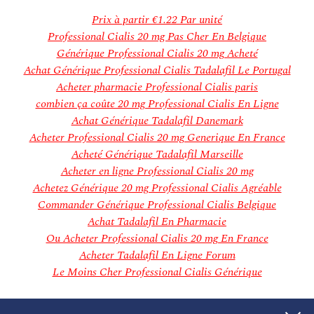
janvier 2019
décembre 2018
Prix à partir
€1.22
Par unité
novembre 2018
Professional Cialis 20 mg Pas Cher En Belgique
Categories
Générique Professional Cialis 20 mg Acheté
Aucune catégorie
Achat Générique Professional Cialis Tadalafil Le Portugal
Meta
Acheter pharmacie Professional Cialis paris
Connexion
combien ça coûte 20 mg Professional Cialis En Ligne
Flux des publications
Achat Générique Tadalafil Danemark
Flux des commentaires
Acheter Professional Cialis 20 mg Generique En France
Site de WordPress-FR
Acheté Générique Tadalafil Marseille
Acheter en ligne Professional Cialis 20 mg
Achetez Générique 20 mg Professional Cialis Agréable
Commander Générique Professional Cialis Belgique
Achat Tadalafil En Pharmacie
Ou Acheter Professional Cialis 20 mg En France
Acheter Tadalafil En Ligne Forum
Le Moins Cher Professional Cialis Générique
generic Flomax