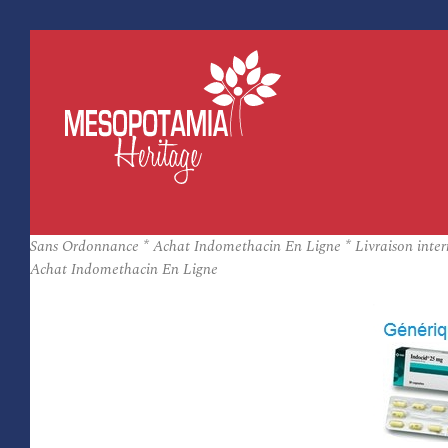
Sans Ordonnance * Achat Indomethacin En Ligne * Livraison inter
Achat Indomethacin En Ligne