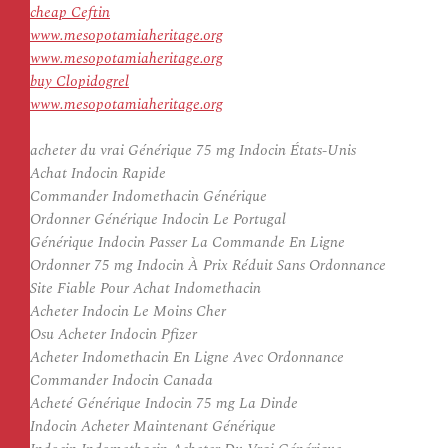
cheap Ceftin
www.mesopotamiaheritage.org
www.mesopotamiaheritage.org
buy Clopidogrel
www.mesopotamiaheritage.org
acheter du vrai Générique 75 mg Indocin États-Unis
Achat Indocin Rapide
Commander Indomethacin Générique
Ordonner Générique Indocin Le Portugal
Générique Indocin Passer La Commande En Ligne
Ordonner 75 mg Indocin À Prix Réduit Sans Ordonnance
Site Fiable Pour Achat Indomethacin
Acheter Indocin Le Moins Cher
Osu Acheter Indocin Pfizer
Acheter Indomethacin En Ligne Avec Ordonnance
Commander Indocin Canada
Acheté Générique Indocin 75 mg La Dinde
Indocin Acheter Maintenant Générique