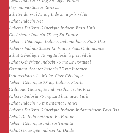
Achat Indocin 75 mg En Ligne Forum
Buy Indomethacin Reviews
acheter du vrai 75 mg Indocin à prix réduit
Achat Indocin Net
Acheter Du Vrai Générique Indocin États Unis
Ou Acheter Indocin 75 mg En France
Achetez Générique Indocin Indomethacin États Unis
Acheter Indomethacin En France Sans Ordonnance
achat Générique 75 mg Indocin à prix réduit
Achat Générique Indocin 75 mg Le Portugal
Comment Acheter Indocin 75 mg Internet
Indomethacin Le Moins Cher Générique
Acheté Générique 75 mg Indocin Zürich
Ordonner Générique Indomethacin Bas Prix
Acheter Indocin 75 mg En Pharmacie Paris
Achat Indocin 75 mg Internet France
Acheter Du Vrai Générique Indocin Indomethacin Pays Bas
Achat De Indomethacin En Europe
Acheté Générique Indocin Toronto
Achat Générique Indocin La Dinde