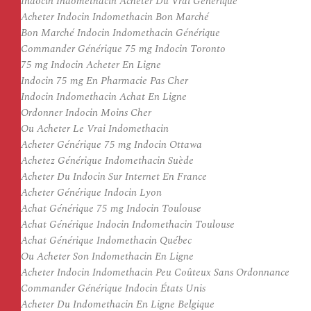
Indocin Indomethacin Acheter Du Vrai Générique
Acheter Indocin Indomethacin Bon Marché
Bon Marché Indocin Indomethacin Générique
Commander Générique 75 mg Indocin Toronto
75 mg Indocin Acheter En Ligne
Indocin 75 mg En Pharmacie Pas Cher
Indocin Indomethacin Achat En Ligne
Ordonner Indocin Moins Cher
Ou Acheter Le Vrai Indomethacin
Acheter Générique 75 mg Indocin Ottawa
Achetez Générique Indomethacin Suède
Acheter Du Indocin Sur Internet En France
Acheter Générique Indocin Lyon
Achat Générique 75 mg Indocin Toulouse
Achat Générique Indocin Indomethacin Toulouse
Achat Générique Indomethacin Québec
Ou Acheter Son Indomethacin En Ligne
Acheter Indocin Indomethacin Peu Coûteux Sans Ordonnance
Commander Générique Indocin États Unis
Acheter Du Indomethacin En Ligne Belgique