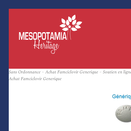
Sans Ordonnance – Achat Famciclovir Generique – Soutien en lign
Achat Famciclovir Generique