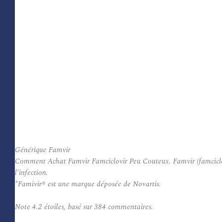
Générique Famvir
Comment Achat Famvir Famciclovir Peu Couteux. Famvir (famciclovir)
l’infection.
*Famivir® est une marque déposée de Novartis.
Note
4.2
étoiles, basé sur
384
commentaires.