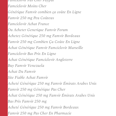
Famciclovir Pas Cher Paypal
Famciclovir Moins Cher
Générique Famvir combien ça coûte En Ligne
Famvir 250 mg Peu Coûteux
Famciclovir Achat France
Ou Acheter Generique Famvir Forum
Achetez Générique 250 mg Famvir Bordeaux
Famvir 250 mg Combien Ça Coûte En Ligne
Achat Générique Famvir Famciclovir Marseille
Famciclovir Bas Prix En Ligne
Achat Générique Famciclovir Angleterre
Buy Famvir Venezuela
Achat Du Famvir
Site Fiable Achat Famvir
Acheté Générique 250 mg Famvir Émirats Arabes Unis
Famvir 250 mg Générique Pas Cher
Achat Générique 250 mg Famvir Émirats Arabes Unis
Bas Prix Famvir 250 mg
Acheté Générique 250 mg Famvir Bordeaux
Famvir 250 mg Pas Cher En Pharmacie