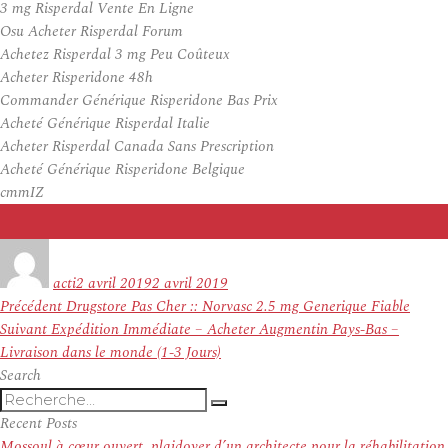
3 mg Risperdal Vente En Ligne
Osu Acheter Risperdal Forum
Achetez Risperdal 3 mg Peu Coûteux
Acheter Risperidone 48h
Commander Générique Risperidone Bas Prix
Acheté Générique Risperdal Italie
Acheter Risperdal Canada Sans Prescription
Acheté Générique Risperidone Belgique
cmmIZ
Auteur
Publié
le
acti
2 avril 2019
2 avril 2019
Navigation
Article
Précédent
Drugstore Pas Cher :: Norvasc 2.5 mg Generique Fiable
de
Article
précédent :
Suivant
Expédition Immédiate – Acheter Augmentin Pays-Bas –
l’article
suivant :
Livraison dans le monde (1-3 Jours)
Search
Recherche
Recherche
pour
Recent Posts
:
Mossoul à cœur ouvert, plaidoyer d’un architecte pour la réhabilitation