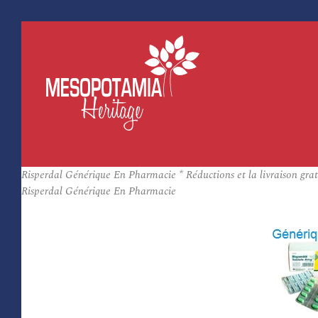
Risperdal Générique En Pharmacie * Réductions et la livraison grat
Risperdal Générique En Pharmacie