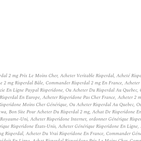
rdal 2 mg Prix Le Moins Cher, Acheter Veritable Risperdal, Acheté Ri
ique 2 mg Risperdal Bâle, Commander Risperdal 2 mg En France, Achete
ie En Ligne Paypal Risperidone, Ou Acheter Du Risperdal Au Quebec, 
 Risperdal En Europe, Acheter Risperidone Pas Cher France, Acheter 2 
isperidone Moins Cher Générique, Ou Acheter Risperdal Au Quebec, Ou 
wa, Bon Site Pour Acheter Du Risperdal 2 mg, Achat De Risperidone En
 Royaume-Uni, Acheter Risperidone Internet, ordonner Générique Rispe
rique Risperidone États-Unis, Acheter Générique Risperidone En Ligne,
 mg Risperdal, Acheter Du Vrai Risperidone En France, Commander Géné
 réduit En Ligne, Achat Risperdal Risperidone Prix Le Moins Cher, C