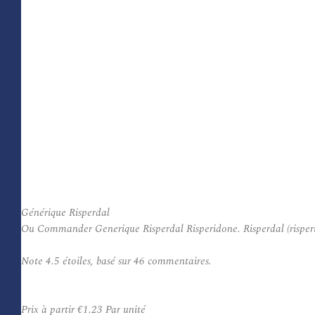
Générique Risperdal
Ou Commander Generique Risperdal Risperidone. Risperdal (risperid
Note
4.5
étoiles, basé sur
46
commentaires.
Prix à partir
€1.23
Par unité