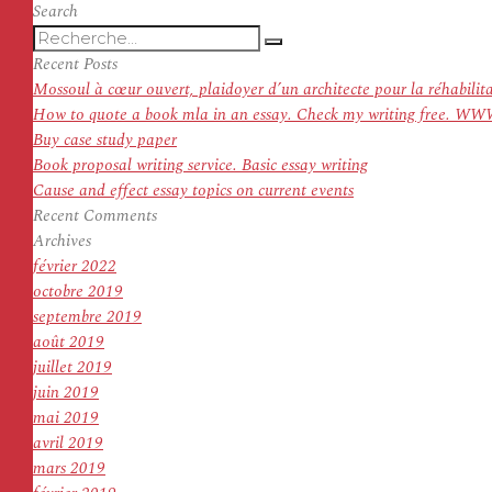
l’article
suivant :
Search
Recherche
Recherche
pour
Recent Posts
:
Mossoul à cœur ouvert, plaidoyer d’un architecte pour la réhabilit
How to quote a book mla in an essay. Check my writing f
Buy case study paper
Book proposal writing service. Basic essay writing
Cause and effect essay topics on current events
Recent Comments
Archives
février 2022
octobre 2019
septembre 2019
août 2019
juillet 2019
juin 2019
mai 2019
avril 2019
mars 2019