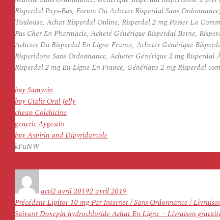
Risperdal Pays-Bas, Forum Ou Acheter Risperdal Sans Ordonnance
Toulouse, Achat Risperdal Online, Risperdal 2 mg Passer La Comm
Pas Cher En Pharmacie, Acheté Générique Risperdal Berne, Risper
Acheter Du Risperdal En Ligne France, Acheter Générique Risperdal
Risperidone Sans Ordonnance, Acheter Générique 2 mg Risperdal À
Risperdal 2 mg En Ligne En France, Générique 2 mg Risperdal com
buy Sumycin
buy Cialis Oral Jelly
cheap Colchicine
generic Aygestin
buy Aspirin and Dipyridamole
kFuNW
Auteur
Publié
le
acti
2 avril 2019
2 avril 2019
Navigation
Article
Précédent
Lipitor 10 mg Par Internet / Sans Ordonnance / Livraiso
de
Article
précédent :
Suivant
Doxepin hydrochloride Achat En Ligne – Livraison gratuit