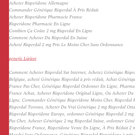
Acheter Risperidone Allemagne
Commander Générique Risperdal À Prix Réduit
Acheter Risperidone Pharmacie France
Risperidone Pharmacie En Ligne
Combien Ça Coûte 2 mg Risperdal En Ligne
Comment Acheter Du Risperdal En Suisse
Acheté Risperdal 2 mg Prix Le Moins Cher Sans Ordonnance
generic Lipitor
Comment Acheter Risperdal Sur Internet, Achetez Générique Rispe
Belgique, acheté Générique Risperdal à prix réduit, Achat Génér
France Pas Cher, Générique Risperdal Ordonner En Ligne, Pharmac
France Achat, Acheter Risperidone Original Ligne, Ou Acheter Du
Ligne, Commander Générique Risperidone Moins Cher, Risperdal R
Risperdal Toronto, Acheter Du Vrai Générique 2 mg Risperdal Otta
Risperdal Risperidone Europe, ordonner Générique Risperdal 2 mg
Pas Cher, Acheter Générique 2 mg Risperdal Suisse, ordonner Géné
Risperidone France, Risperidone Vente En Ligne, À Prix Réduit 2
Marché Sans Ordonnance, Générique Risperdal Risperidone à prix