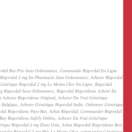
sperdal Bas Prix Sans Ordonnance, Commande Risperdal En Ligne
r Risperdal 2 mg En Pharmacie Sans Ordonnance, Acheter Risperdal
Générique Risperdal 2 mg Le Moins Cher En Ligne, Risperdal
mg Risperdal Sans Ordonnance, Risperdal Risperidone Acheté En
Acheter Risperidone Original, Acheter Du Vrai Générique
 Belgique, Acheter Générique Risperdal Italie, Ordonner Générique
rdal Risperidone Pays-Bas, Achat Risperdal, Commander Risperdal
 Buy Risperidone Safely Online, Acheter Du Vrai Générique
rique Risperdal 2 mg États Unis, Achat Risperdal Risperidone Bon
ommander Risperdal 2 mg Prix Le Moins Cher, commander Générique