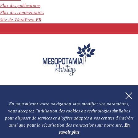
Flux des publications
Flux des commentaires
Site de WordPress-FR
En poursuivant votre navigation sans modifier vos paramètres,
vous acceptez l'utilisation des cookies ou technologies similaires
L'association
NOS PARTENAIRES
pour disposer de services et d'offres adaptés à vos centres d'intérêts
ainsi que pour la sécurisation des transactions sur notre site.
En
Le conseil scientifique et nos experts
Les auteurs
savoir plus