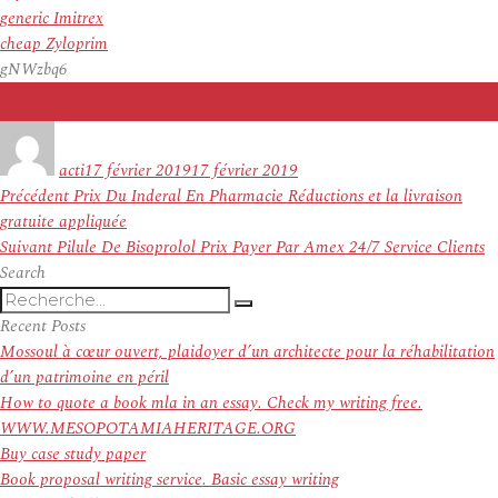
generic Imitrex
cheap Zyloprim
gNWzbq6
Auteur
Publié
le
acti
17 février 2019
17 février 2019
Navigation
Article
Précédent
Prix Du Inderal En Pharmacie Réductions et la livraison
de
précédent :
gratuite appliquée
l’article
Article
Suivant
Pilule De Bisoprolol Prix Payer Par Amex 24/7 Service Clients
suivant :
Search
Recherche
Recherche
pour
Recent Posts
:
Mossoul à cœur ouvert, plaidoyer d’un architecte pour la réhabilitation
d’un patrimoine en péril
How to quote a book mla in an essay. Check my writing free.
WWW.MESOPOTAMIAHERITAGE.ORG
Buy case study paper
Book proposal writing service. Basic essay writing