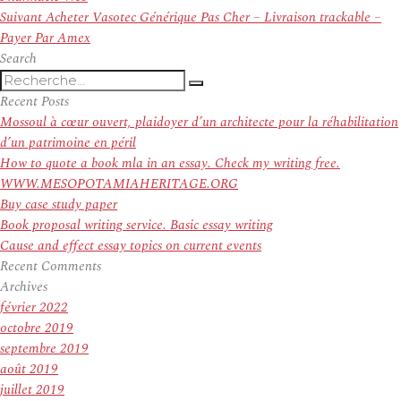
l’article
Article
Suivant
Acheter Vasotec Générique Pas Cher – Livraison trackable –
suivant :
Payer Par Amex
Search
Recherche
Recherche
pour
Recent Posts
:
Mossoul à cœur ouvert, plaidoyer d’un architecte pour la réhabilitation
d’un patrimoine en péril
How to quote a book mla in an essay. Check my writing free.
WWW.MESOPOTAMIAHERITAGE.ORG
Buy case study paper
Book proposal writing service. Basic essay writing
Cause and effect essay topics on current events
Recent Comments
Archives
février 2022
octobre 2019
septembre 2019
août 2019
juillet 2019