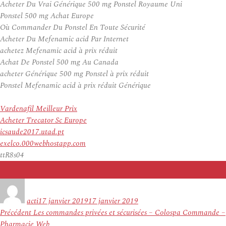
Acheter Du Vrai Générique 500 mg Ponstel Royaume Uni
Ponstel 500 mg Achat Europe
Où Commander Du Ponstel En Toute Sécurité
Acheter Du Mefenamic acid Par Internet
achetez Mefenamic acid à prix réduit
Achat De Ponstel 500 mg Au Canada
acheter Générique 500 mg Ponstel à prix réduit
Ponstel Mefenamic acid à prix réduit Générique
Vardenafil Meilleur Prix
Acheter Trecator Sc Europe
icsaude2017.utad.pt
exelco.000webhostapp.com
ttR8s04
Auteur
Publié
le
acti
17 janvier 2019
17 janvier 2019
Navigation
Article
Précédent
Les commandes privées et sécurisées – Colospa Commande –
de
précédent :
Pharmacie Web