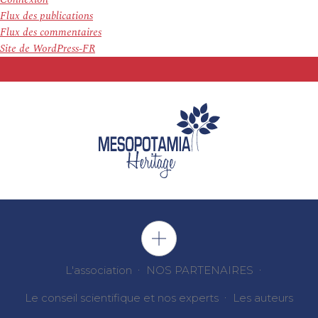
Flux des publications
Flux des commentaires
Site de WordPress-FR
L'association
NOS PARTENAIRES
Le conseil scientifique et nos experts
Les auteurs