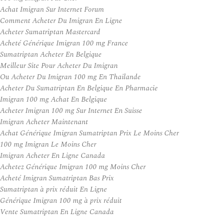
Achat Imigran Sur Internet Forum
Comment Acheter Du Imigran En Ligne
Acheter Sumatriptan Mastercard
Acheté Générique Imigran 100 mg France
Sumatriptan Acheter En Belgique
Meilleur Site Pour Acheter Du Imigran
Ou Acheter Du Imigran 100 mg En Thailande
Acheter Du Sumatriptan En Belgique En Pharmacie
Imigran 100 mg Achat En Belgique
Acheter Imigran 100 mg Sur Internet En Suisse
Imigran Acheter Maintenant
Achat Générique Imigran Sumatriptan Prix Le Moins Cher
100 mg Imigran Le Moins Cher
Imigran Acheter En Ligne Canada
Achetez Générique Imigran 100 mg Moins Cher
Acheté Imigran Sumatriptan Bas Prix
Sumatriptan à prix réduit En Ligne
Générique Imigran 100 mg à prix réduit
Vente Sumatriptan En Ligne Canada