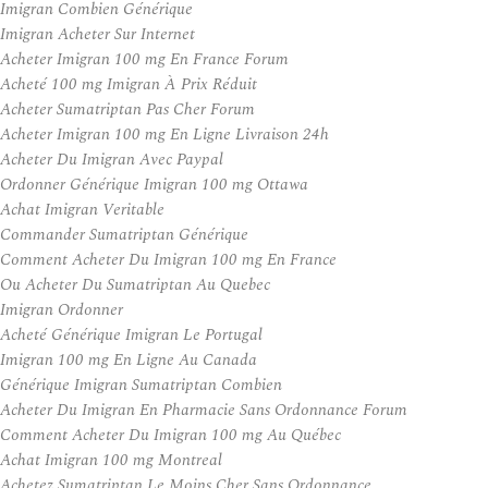
Imigran Combien Générique
Imigran Acheter Sur Internet
Acheter Imigran 100 mg En France Forum
Acheté 100 mg Imigran À Prix Réduit
Acheter Sumatriptan Pas Cher Forum
Acheter Imigran 100 mg En Ligne Livraison 24h
Acheter Du Imigran Avec Paypal
Ordonner Générique Imigran 100 mg Ottawa
Achat Imigran Veritable
Commander Sumatriptan Générique
Comment Acheter Du Imigran 100 mg En France
Ou Acheter Du Sumatriptan Au Quebec
Imigran Ordonner
Acheté Générique Imigran Le Portugal
Imigran 100 mg En Ligne Au Canada
Générique Imigran Sumatriptan Combien
Acheter Du Imigran En Pharmacie Sans Ordonnance Forum
Comment Acheter Du Imigran 100 mg Au Québec
Achat Imigran 100 mg Montreal
Achetez Sumatriptan Le Moins Cher Sans Ordonnance