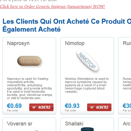
Click here to Order Generic Imigran (Sumatriptan) NOW!