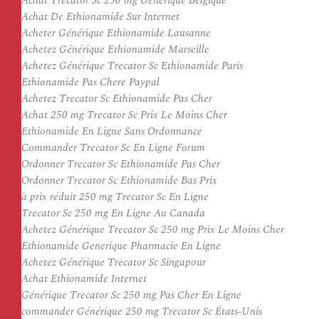
Achat Trecator Sc 250 mg Générique Belgique
Achat De Ethionamide Sur Internet
Acheter Générique Ethionamide Lausanne
Achetez Générique Ethionamide Marseille
Achetez Générique Trecator Sc Ethionamide Paris
Ethionamide Pas Chere Paypal
Achetez Trecator Sc Ethionamide Pas Cher
Achat 250 mg Trecator Sc Prix Le Moins Cher
Ethionamide En Ligne Sans Ordonnance
Commander Trecator Sc En Ligne Forum
Ordonner Trecator Sc Ethionamide Pas Cher
Ordonner Trecator Sc Ethionamide Bas Prix
à prix réduit 250 mg Trecator Sc En Ligne
Trecator Sc 250 mg En Ligne Au Canada
Achetez Générique Trecator Sc 250 mg Prix Le Moins Cher
Ethionamide Generique Pharmacie En Ligne
Achetez Générique Trecator Sc Singapour
Achat Ethionamide Internet
Générique Trecator Sc 250 mg Pas Cher En Ligne
commander Générique 250 mg Trecator Sc États-Unis