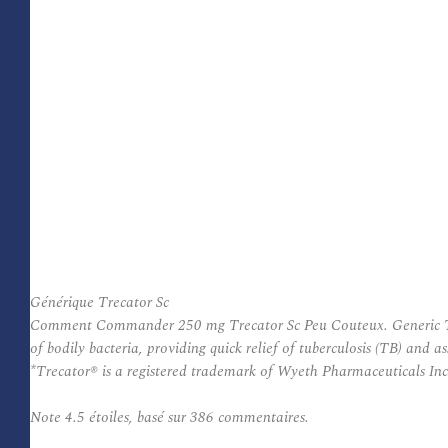
Générique Trecator Sc
Comment Commander 250 mg Trecator Sc Peu Couteux. Generic Trecat
of bodily bacteria, providing quick relief of tuberculosis (TB) an
*Trecator® is a registered trademark of Wyeth Pharmaceuticals Inc
Note
4.5
étoiles, basé sur
386
commentaires.