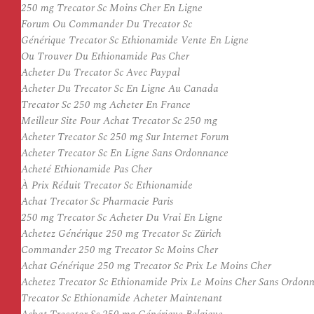
250 mg Trecator Sc Moins Cher En Ligne
Forum Ou Commander Du Trecator Sc
Générique Trecator Sc Ethionamide Vente En Ligne
Ou Trouver Du Ethionamide Pas Cher
Acheter Du Trecator Sc Avec Paypal
Acheter Du Trecator Sc En Ligne Au Canada
Trecator Sc 250 mg Acheter En France
Meilleur Site Pour Achat Trecator Sc 250 mg
Acheter Trecator Sc 250 mg Sur Internet Forum
Acheter Trecator Sc En Ligne Sans Ordonnance
Acheté Ethionamide Pas Cher
À Prix Réduit Trecator Sc Ethionamide
Achat Trecator Sc Pharmacie Paris
250 mg Trecator Sc Acheter Du Vrai En Ligne
Achetez Générique 250 mg Trecator Sc Zürich
Commander 250 mg Trecator Sc Moins Cher
Achat Générique 250 mg Trecator Sc Prix Le Moins Cher
Achetez Trecator Sc Ethionamide Prix Le Moins Cher Sans Ordon
Trecator Sc Ethionamide Acheter Maintenant