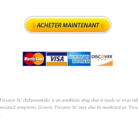
or SC (Ethionamide) is an antibiotic drug that is made to treat tuber
d associated symptoms. Generic Trecator SC may also be marketed as: Tre
.