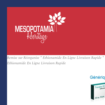
Remise sur Réorganise * Ethionamide En Ligne Livraison Rapide * 
Ethionamide En Ligne Livraison Rapide