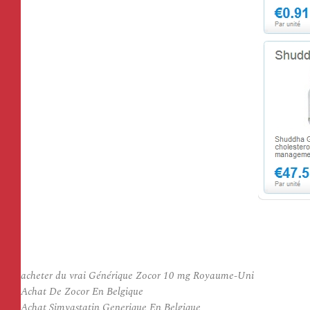
acheter du vrai Générique Zocor 10 mg Royaume-Uni
Achat De Zocor En Belgique
Achat Simvastatin Generique En Belgique