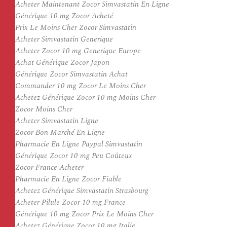
Acheter Maintenant Zocor Simvastatin En Ligne
Générique 10 mg Zocor Acheté
Prix Le Moins Cher Zocor Simvastatin
Acheter Simvastatin Generique
Acheter Zocor 10 mg Generique Europe
Achat Générique Zocor Japon
Générique Zocor Simvastatin Achat
Commander 10 mg Zocor Le Moins Cher
Achetez Générique Zocor 10 mg Moins Cher
Zocor Moins Cher
Acheter Simvastatin Ligne
Zocor Bon Marché En Ligne
Pharmacie En Ligne Paypal Simvastatin
Générique Zocor 10 mg Peu Coûteux
Zocor France Acheter
Pharmacie En Ligne Zocor Fiable
Achetez Générique Simvastatin Strasbourg
Acheter Pilule Zocor 10 mg France
Générique 10 mg Zocor Prix Le Moins Cher
Achetez Générique Zocor 10 mg Italie