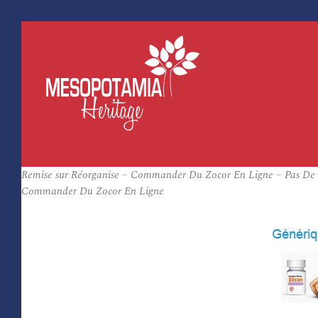
Remise sur Réorganise – Commander Du Zocor En Ligne – Pas De
Commander Du Zocor En Ligne