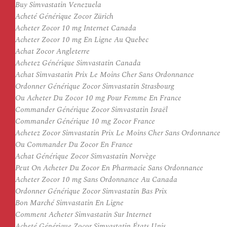
Buy Simvastatin Venezuela
Acheté Générique Zocor Zürich
Acheter Zocor 10 mg Internet Canada
Acheter Zocor 10 mg En Ligne Au Quebec
Achat Zocor Angleterre
Achetez Générique Simvastatin Canada
Achat Simvastatin Prix Le Moins Cher Sans Ordonnance
Ordonner Générique Zocor Simvastatin Strasbourg
Ou Acheter Du Zocor 10 mg Pour Femme En France
Commander Générique Zocor Simvastatin Israël
Commander Générique 10 mg Zocor France
Achetez Zocor Simvastatin Prix Le Moins Cher Sans Ordonnance
Ou Commander Du Zocor En France
Achat Générique Zocor Simvastatin Norvège
Peut On Acheter Du Zocor En Pharmacie Sans Ordonnance
Acheter Zocor 10 mg Sans Ordonnance Au Canada
Ordonner Générique Zocor Simvastatin Bas Prix
Bon Marché Simvastatin En Ligne
Comment Acheter Simvastatin Sur Internet
Acheté Générique Zocor Simvastatin États Unis