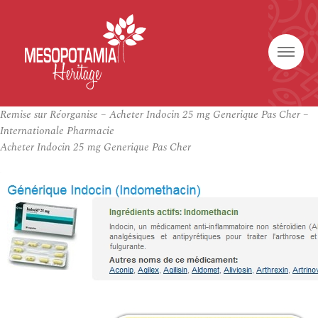
Remise sur Réorganise – Acheter Indocin 25 mg Generique Pas Cher –
Internationale Pharmacie
Acheter Indocin 25 mg Generique Pas Cher