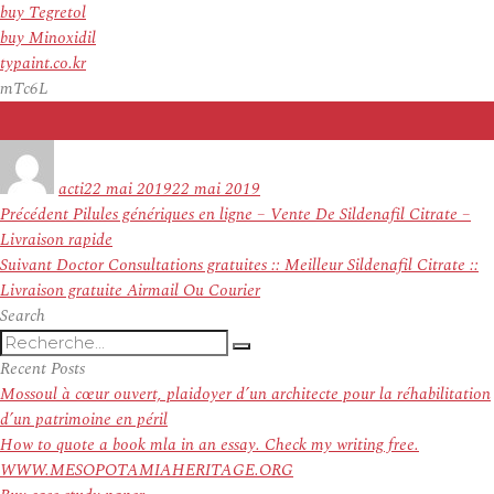
buy Tegretol
buy Minoxidil
typaint.co.kr
mTc6L
Auteur
Publié
le
acti
22 mai 2019
22 mai 2019
Navigation
Article
Précédent
Pilules génériques en ligne – Vente De Sildenafil Citrate –
de
précédent :
Livraison rapide
l’article
Article
Suivant
Doctor Consultations gratuites :: Meilleur Sildenafil Citrate ::
suivant :
Livraison gratuite Airmail Ou Courier
Search
Recherche
Recherche
pour
Recent Posts
:
Mossoul à cœur ouvert, plaidoyer d’un architecte pour la réhabilitation
d’un patrimoine en péril
How to quote a book mla in an essay. Check my writing free.
WWW.MESOPOTAMIAHERITAGE.ORG